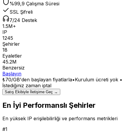
%99,9 Çalışma Süresi
SSL Şifreli
7/24 Destek
1.5M+
IP
1245
Şehirler
18
Eyaletler
45.2M
Benzersiz
Başlayın
₺70/GB
'den başlayan fiyatlarla
•
Kurulum ücreti yok •
İstediğiniz zaman iptal
Satış Ekibiyle İletişime Geç →
En İyi Performanslı Şehirler
En yüksek IP erişilebilirliği ve performans metrikleri
#
1