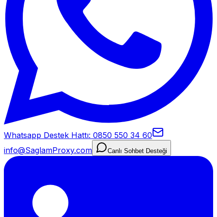
Whatsapp Destek Hattı: 0850 550 34 60
info@SaglamProxy.com
Canlı Sohbet Desteği