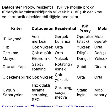
Datacenter Proxy; residential, ISP ve mobile proxy
türleriyle karşılaştırıldığında yüksek hız, düşük gecikme
ve ekonomik ölçeklenebilirliğiyle öne çıkar.
ISP
Kriter
Datacenter
Residential
Mobi
Proxy
Veri
Gerçek
Operatör
Mobil
IP Kaynağı
merkezi
kullanıcı
(statik)
operat
Hız
Çok yüksek
Orta
Yüksek
Orta
Gecikme
Çok düşük
Orta
Düşük
Değişk
Maliyet
Ekonomik
Yüksek
Dengeli
Yükse
Sabit /
Rotating /
Oturum Yapısı
Sabit
Dinami
rotating
esnek
Çok
Ölçeklenebilirlik
Çok yüksek
Orta
Orta
yüksek
Hız odaklı
Scraping,
Uygun
tarama,
Statik
Mobil
sosyal
Senaryolar
scraping,
login
senary
medya
SEO
Proxy Satın Al
Residential Proxy
ISP Proxy
Mobil