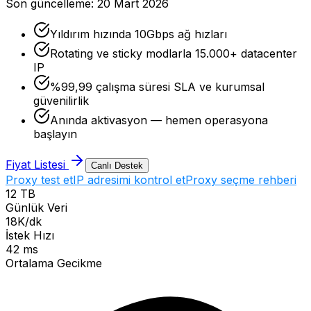
Son güncelleme:
20 Mart 2026
Yıldırım hızında 10Gbps ağ hızları
Rotating ve sticky modlarla 15.000+ datacenter
IP
%99,99 çalışma süresi SLA ve kurumsal
güvenilirlik
Anında aktivasyon — hemen operasyona
başlayın
Fiyat Listesi
Canlı Destek
Proxy test et
IP adresimi kontrol et
Proxy seçme rehberi
12 TB
Günlük Veri
18K/dk
İstek Hızı
42 ms
Ortalama Gecikme