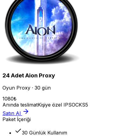
24
Adet
Aion
Proxy
Oyun Proxy · 30 gün
1080
₺
Anında teslimat
Kişiye özel IP
SOCKS5
Satın Al
Paket İçeriği
30 Günlük Kullanım