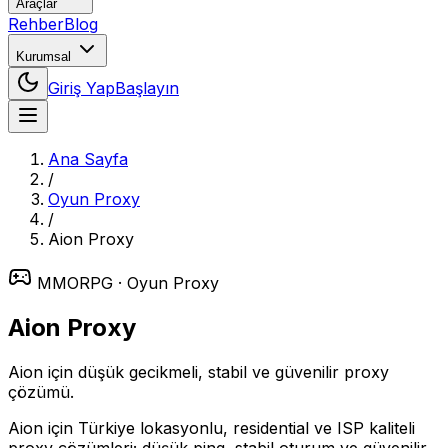
Araçlar
Rehber
Blog
Kurumsal
Giriş Yap
Başlayın
Ana Sayfa
/
Oyun Proxy
/
Aion
Proxy
MMORPG
· Oyun Proxy
Aion
Proxy
Aion için düşük gecikmeli, stabil ve güvenilir proxy
çözümü.
Aion için Türkiye lokasyonlu, residential ve ISP kaliteli
proxy çözümleri; düşük ping, stabil oturum ve güvenilir