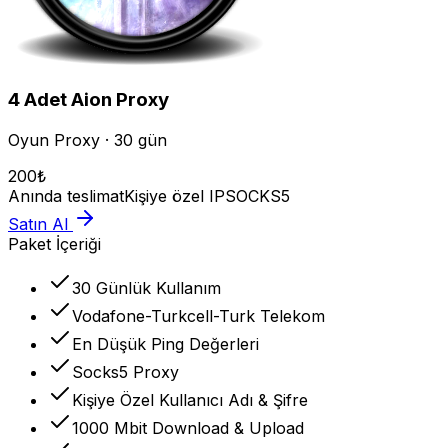
4
Adet
Aion
Proxy
Oyun Proxy · 30 gün
200
₺
Anında teslimat
Kişiye özel IP
SOCKS5
Satın Al
Paket İçeriği
30 Günlük Kullanım
Vodafone-Turkcell-Turk Telekom
En Düşük Ping Değerleri
Socks5 Proxy
Kişiye Özel Kullanıcı Adı & Şifre
1000 Mbit Download & Upload