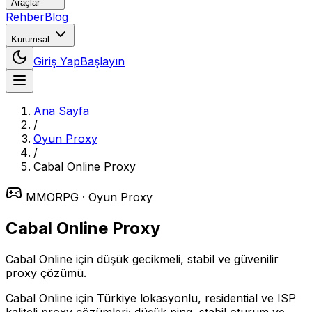
Araçlar
Rehber
Blog
Kurumsal
Giriş Yap
Başlayın
Ana Sayfa
/
Oyun Proxy
/
Cabal Online
Proxy
MMORPG
· Oyun Proxy
Cabal Online
Proxy
Cabal Online için düşük gecikmeli, stabil ve güvenilir
proxy çözümü.
Cabal Online için Türkiye lokasyonlu, residential ve ISP
kaliteli proxy çözümleri; düşük ping, stabil oturum ve