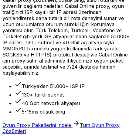
güvenilir bağlantı hedefler. Cabal Online proxy, oyun
trafiğinizi ISP kayıtlı bir IP adresi üzerinden
yönlendirerek daha tutarlı bir rota deneyimi sunar ve
uzun oturumlarda oturum sürekliliğini korumaya
yardımcı olur. Türk Telekom, Turkcell, Vodafone ve
TürkNet gibi yerli ISP altyapılarından sağlanan 51.000+
IP adresi, 130+ subnet ve 40 Gbit ağ altyapısıyla
MMORPG türündeki yoğun kullanımda fark yaratır.
SOCKS5 ve HTTP(S) protokol desteğiyle Cabal Online
için proxy satın al adımında ihtiyacınıza uygun paketi
seçebilir, anında teslimat ve 7/24 destekle hemen
başlayabilirsiniz.
Türkiye’den 51.000+ ISP IP
130+ farklı subnet
40 Gbit network altyapısı
5-15ms düşük ping
Oyun Proxy Paketlerini İncele
Tüm Oyun Proxy
Çözümleri