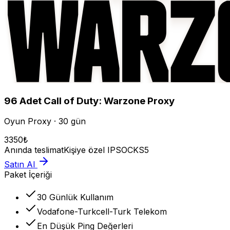
96
Adet
Call of Duty: Warzone
Proxy
Oyun Proxy · 30 gün
3350
₺
Anında teslimat
Kişiye özel IP
SOCKS5
Satın Al
Paket İçeriği
30 Günlük Kullanım
Vodafone-Turkcell-Turk Telekom
En Düşük Ping Değerleri