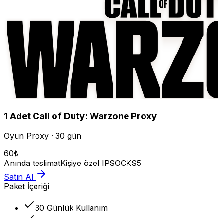
1
Adet
Call of Duty: Warzone
Proxy
Oyun Proxy · 30 gün
60
₺
Anında teslimat
Kişiye özel IP
SOCKS5
Satın Al
Paket İçeriği
30 Günlük Kullanım