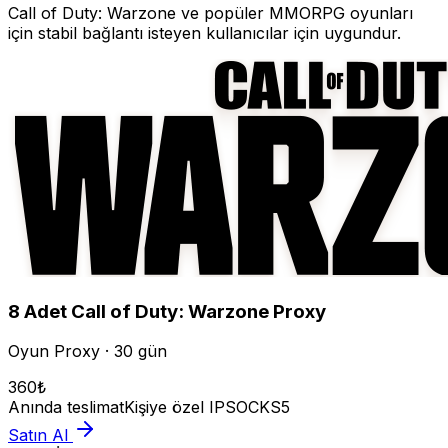
Call of Duty: Warzone
ve popüler MMORPG oyunları
için stabil bağlantı isteyen kullanıcılar için uygundur.
8
Adet
Call of Duty: Warzone
Proxy
Oyun Proxy · 30 gün
360
₺
Anında teslimat
Kişiye özel IP
SOCKS5
Satın Al