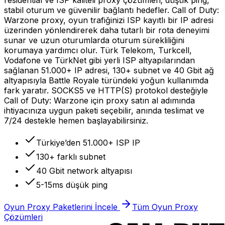
stabil oturum ve güvenilir bağlantı hedefler. Call of Duty:
Warzone proxy, oyun trafiğinizi ISP kayıtlı bir IP adresi
üzerinden yönlendirerek daha tutarlı bir rota deneyimi
sunar ve uzun oturumlarda oturum sürekliliğini
korumaya yardımcı olur. Türk Telekom, Turkcell,
Vodafone ve TürkNet gibi yerli ISP altyapılarından
sağlanan 51.000+ IP adresi, 130+ subnet ve 40 Gbit ağ
altyapısıyla Battle Royale türündeki yoğun kullanımda
fark yaratır. SOCKS5 ve HTTP(S) protokol desteğiyle
Call of Duty: Warzone için proxy satın al adımında
ihtiyacınıza uygun paketi seçebilir, anında teslimat ve
7/24 destekle hemen başlayabilirsiniz.
Türkiye’den 51.000+ ISP IP
130+ farklı subnet
40 Gbit network altyapısı
5-15ms düşük ping
Oyun Proxy Paketlerini İncele
Tüm Oyun Proxy
Çözümleri