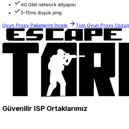
40 Gbit network altyapısı
5-15ms düşük ping
Oyun Proxy Paketlerini İncele
Tüm Oyun Proxy Çözüm
Güvenilir ISP Ortaklarımız