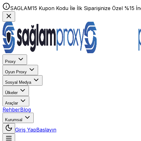
SAGLAM15 Kupon Kodu İle İlk Siparişinize Özel %15 İnd
Proxy
Oyun Proxy
Sosyal Medya
Ülkeler
Araçlar
Rehber
Blog
Kurumsal
Giriş Yap
Başlayın