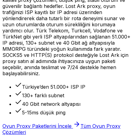
güvenilir bağlantı hedefler. Lost Ark proxy, oyun
trafiğinizi ISP kayıtlı bir IP adresi üzerinden
yönlendirerek daha tutarlı bir rota deneyimi sunar ve
uzun oturumlarda oturum sürekliliğini korumaya
yardımcı olur. Türk Telekom, Turkcell, Vodafone ve
TürkNet gibi yerli ISP altyapılarından sağlanan 51.000+
IP adresi, 130+ subnet ve 40 Gbit ağ altyapısıyla
MMORPG türündeki yoğun kullanımda fark yaratır.
SOCKS5 ve HTTP(S) protokol desteğiyle Lost Ark için
proxy satın al adımında ihtiyacınıza uygun paketi
seçebilir, anında teslimat ve 7/24 destekle hemen
başlayabilirsiniz.
Türkiye’den 51.000+ ISP IP
130+ farklı subnet
40 Gbit network altyapısı
5-15ms düşük ping
Oyun Proxy Paketlerini İncele
Tüm Oyun Proxy
Çözümleri