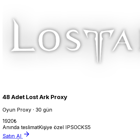
48
Adet
Lost Ark
Proxy
Oyun Proxy · 30 gün
1920
₺
Anında teslimat
Kişiye özel IP
SOCKS5
Satın Al