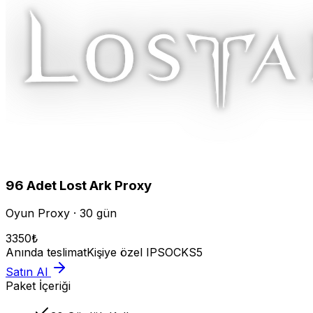
96
Adet
Lost Ark
Proxy
Oyun Proxy · 30 gün
3350
₺
Anında teslimat
Kişiye özel IP
SOCKS5
Satın Al
Paket İçeriği