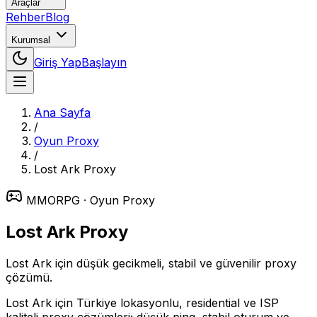
Araçlar
Rehber
Blog
Kurumsal
Giriş Yap
Başlayın
Ana Sayfa
/
Oyun Proxy
/
Lost Ark
Proxy
MMORPG
· Oyun Proxy
Lost Ark
Proxy
Lost Ark için düşük gecikmeli, stabil ve güvenilir proxy
çözümü.
Lost Ark için Türkiye lokasyonlu, residential ve ISP
kaliteli proxy çözümleri; düşük ping, stabil oturum ve