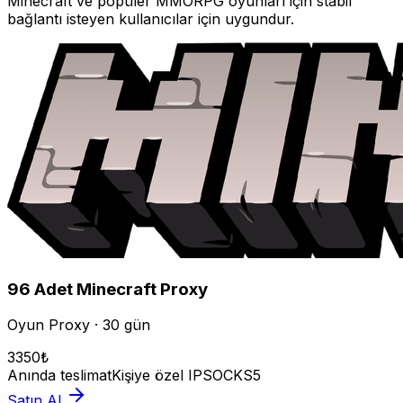
Minecraft
ve popüler MMORPG oyunları için stabil
bağlantı isteyen kullanıcılar için uygundur.
96
Adet
Minecraft
Proxy
Oyun Proxy · 30 gün
3350
₺
Anında teslimat
Kişiye özel IP
SOCKS5
Satın Al