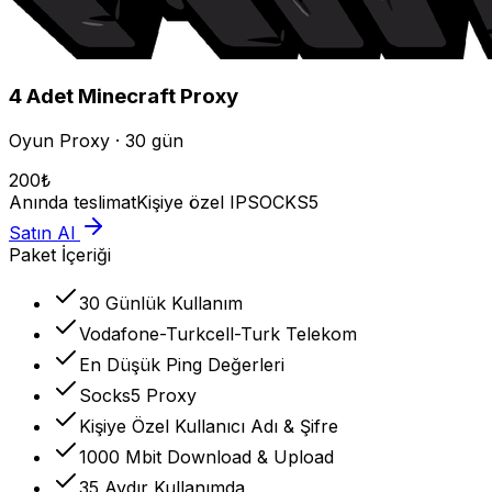
4
Adet
Minecraft
Proxy
Oyun Proxy · 30 gün
200
₺
Anında teslimat
Kişiye özel IP
SOCKS5
Satın Al
Paket İçeriği
30 Günlük Kullanım
Vodafone-Turkcell-Turk Telekom
En Düşük Ping Değerleri
Socks5 Proxy
Kişiye Özel Kullanıcı Adı & Şifre
1000 Mbit Download & Upload
35 Aydır Kullanımda