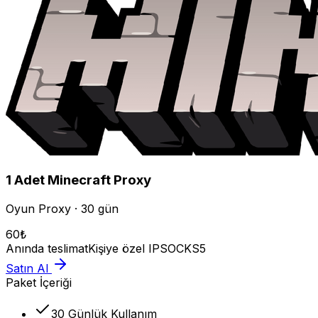
1
Adet
Minecraft
Proxy
Oyun Proxy · 30 gün
60
₺
Anında teslimat
Kişiye özel IP
SOCKS5
Satın Al
Paket İçeriği
30 Günlük Kullanım