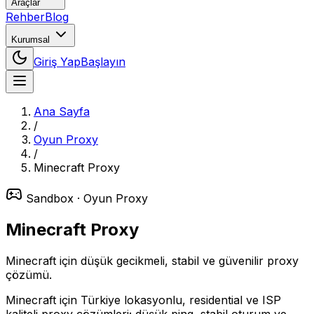
Araçlar
Rehber
Blog
Kurumsal
Giriş Yap
Başlayın
Ana Sayfa
/
Oyun Proxy
/
Minecraft
Proxy
Sandbox
· Oyun Proxy
Minecraft
Proxy
Minecraft için düşük gecikmeli, stabil ve güvenilir proxy
çözümü.
Minecraft için Türkiye lokasyonlu, residential ve ISP
kaliteli proxy çözümleri; düşük ping, stabil oturum ve