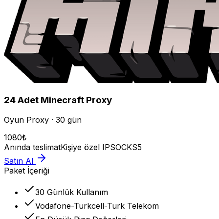
24
Adet
Minecraft
Proxy
Oyun Proxy · 30 gün
1080
₺
Anında teslimat
Kişiye özel IP
SOCKS5
Satın Al
Paket İçeriği
30 Günlük Kullanım
Vodafone-Turkcell-Turk Telekom