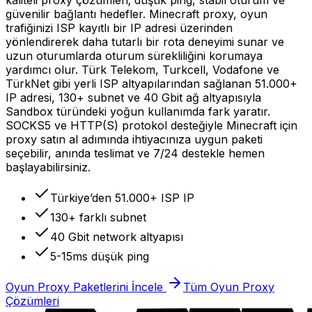
güvenilir bağlantı hedefler. Minecraft proxy, oyun
trafiğinizi ISP kayıtlı bir IP adresi üzerinden
yönlendirerek daha tutarlı bir rota deneyimi sunar ve
uzun oturumlarda oturum sürekliliğini korumaya
yardımcı olur. Türk Telekom, Turkcell, Vodafone ve
TürkNet gibi yerli ISP altyapılarından sağlanan 51.000+
IP adresi, 130+ subnet ve 40 Gbit ağ altyapısıyla
Sandbox türündeki yoğun kullanımda fark yaratır.
SOCKS5 ve HTTP(S) protokol desteğiyle Minecraft için
proxy satın al adımında ihtiyacınıza uygun paketi
seçebilir, anında teslimat ve 7/24 destekle hemen
başlayabilirsiniz.
Türkiye’den 51.000+ ISP IP
130+ farklı subnet
40 Gbit network altyapısı
5-15ms düşük ping
Oyun Proxy Paketlerini İncele
Tüm Oyun Proxy
Çözümleri