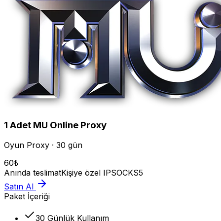
1
Adet
MU Online
Proxy
Oyun Proxy · 30 gün
60
₺
Anında teslimat
Kişiye özel IP
SOCKS5
Satın Al
Paket İçeriği
30 Günlük Kullanım