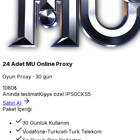
24
Adet
MU Online
Proxy
Oyun Proxy · 30 gün
1080
₺
Anında teslimat
Kişiye özel IP
SOCKS5
Satın Al
Paket İçeriği
30 Günlük Kullanım
Vodafone-Turkcell-Turk Telekom