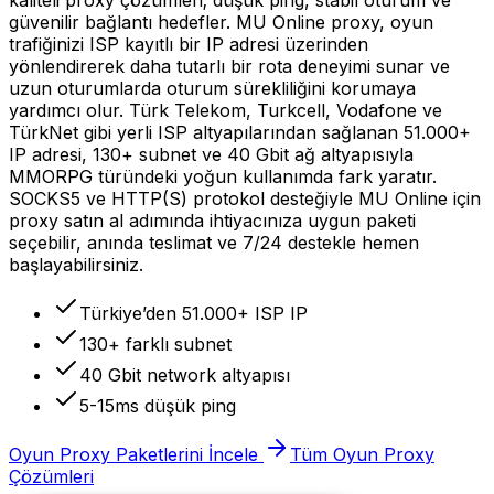
güvenilir bağlantı hedefler. MU Online proxy, oyun
trafiğinizi ISP kayıtlı bir IP adresi üzerinden
yönlendirerek daha tutarlı bir rota deneyimi sunar ve
uzun oturumlarda oturum sürekliliğini korumaya
yardımcı olur. Türk Telekom, Turkcell, Vodafone ve
TürkNet gibi yerli ISP altyapılarından sağlanan 51.000+
IP adresi, 130+ subnet ve 40 Gbit ağ altyapısıyla
MMORPG türündeki yoğun kullanımda fark yaratır.
SOCKS5 ve HTTP(S) protokol desteğiyle MU Online için
proxy satın al adımında ihtiyacınıza uygun paketi
seçebilir, anında teslimat ve 7/24 destekle hemen
başlayabilirsiniz.
Türkiye’den 51.000+ ISP IP
130+ farklı subnet
40 Gbit network altyapısı
5-15ms düşük ping
Oyun Proxy Paketlerini İncele
Tüm Oyun Proxy
Çözümleri