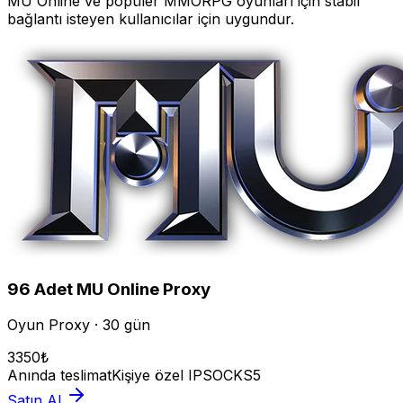
MU Online
ve popüler MMORPG oyunları için stabil
bağlantı isteyen kullanıcılar için uygundur.
96
Adet
MU Online
Proxy
Oyun Proxy · 30 gün
3350
₺
Anında teslimat
Kişiye özel IP
SOCKS5
Satın Al