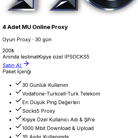
4
Adet
MU Online
Proxy
Oyun Proxy · 30 gün
200
₺
Anında teslimat
Kişiye özel IP
SOCKS5
Satın Al
Paket İçeriği
30 Günlük Kullanım
Vodafone-Turkcell-Turk Telekom
En Düşük Ping Değerleri
Socks5 Proxy
Kişiye Özel Kullanıcı Adı & Şifre
1000 Mbit Download & Upload
35 Aydır Kullanımda