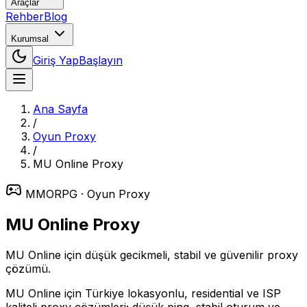
Araçlar
Rehber
Blog
Kurumsal
Giriş Yap
Başlayın
Ana Sayfa
/
Oyun Proxy
/
MU Online
Proxy
MMORPG
· Oyun Proxy
MU Online
Proxy
MU Online için düşük gecikmeli, stabil ve güvenilir proxy
çözümü.
MU Online için Türkiye lokasyonlu, residential ve ISP
kaliteli proxy çözümleri; düşük ping, stabil oturum ve