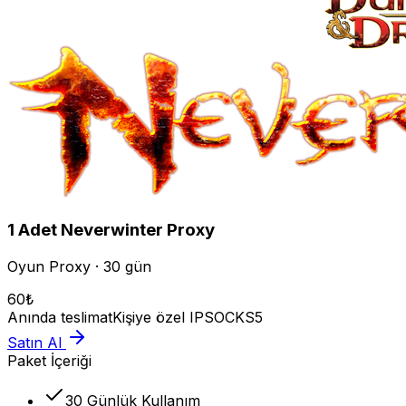
1
Adet
Neverwinter
Proxy
Oyun Proxy · 30 gün
60
₺
Anında teslimat
Kişiye özel IP
SOCKS5
Satın Al
Paket İçeriği
30 Günlük Kullanım