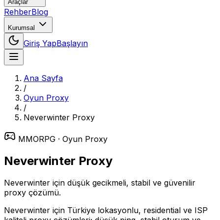
Araçlar
Rehber
Blog
Kurumsal
Giriş Yap
Başlayın
Ana Sayfa
/
Oyun Proxy
/
Neverwinter
Proxy
MMORPG
· Oyun Proxy
Neverwinter
Proxy
Neverwinter için düşük gecikmeli, stabil ve güvenilir
proxy çözümü.
Neverwinter için Türkiye lokasyonlu, residential ve ISP
kaliteli proxy çözümleri; düşük ping, stabil oturum ve