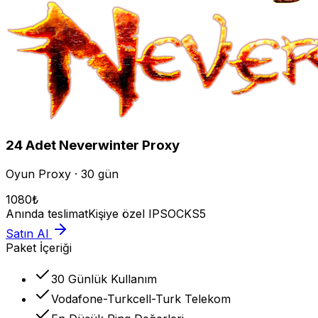
24
Adet
Neverwinter
Proxy
Oyun Proxy · 30 gün
1080
₺
Anında teslimat
Kişiye özel IP
SOCKS5
Satın Al
Paket İçeriği
30 Günlük Kullanım
Vodafone-Turkcell-Turk Telekom