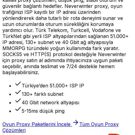
güvenilir bağlantı hedefler. Neverwinter proxy, oyun
trafiğinizi ISP kayıtlı bir IP adresi üzerinden
yönlendirerek daha tutarlı bir rota deneyimi sunar ve
uzun oturumlarda oturum sürekliliğini korumaya
yardımcı olur. Türk Telekom, Turkcell, Vodafone ve
TürkNet gibi yerli ISP altyapılarından sağlanan 51.000+
IP adresi, 130+ subnet ve 40 Gbit ağ altyapısıyla
MMORPG türündeki yoğun kullanımda fark yaratır.
SOCKS5 ve HTTP(S) protokol desteğiyle Neverwinter
için proxy satın al adımında ihtiyacınıza uygun paketi
seçebilir, anında teslimat ve 7/24 destekle hemen
başlayabilirsiniz.
Türkiye’den 51.000+ ISP IP
130+ farklı subnet
40 Gbit network altyapısı
5-15ms düşük ping
Oyun Proxy Paketlerini İncele
Tüm Oyun Proxy
Çözümleri