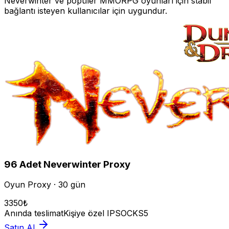
Neverwinter
ve popüler MMORPG oyunları için stabil
bağlantı isteyen kullanıcılar için uygundur.
96
Adet
Neverwinter
Proxy
Oyun Proxy · 30 gün
3350
₺
Anında teslimat
Kişiye özel IP
SOCKS5
Satın Al