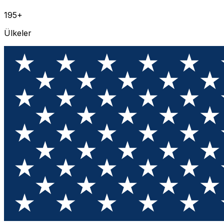
195+
Ülkeler