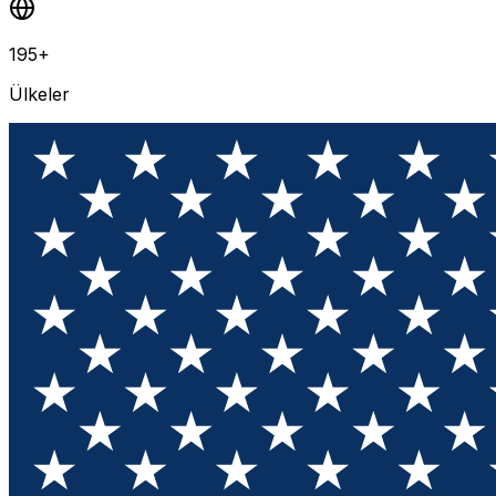
195+
Ülkeler