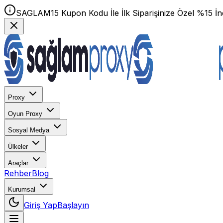
SAGLAM15 Kupon Kodu İle İlk Siparişinize Özel %15 İnd
Proxy
Oyun Proxy
Sosyal Medya
Ülkeler
Araçlar
Rehber
Blog
Kurumsal
Giriş Yap
Başlayın