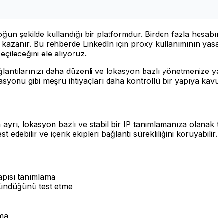
yoğun şekilde kullandığı bir platformdur. Birden fazla hesabı
zanır. Bu rehberde LinkedIn için proxy kullanımının yasal 
çileceğini ele alıyoruz.
ağlantılarınızı daha düzenli ve lokasyon bazlı yönetmenize 
asyonu gibi meşru ihtiyaçları daha kontrollü bir yapıya kav
rı, lokasyon bazlı ve stabil bir IP tanımlamanıza olanak t
 edebilir ve içerik ekipleri bağlantı sürekliliğini koruyabilir.
apısı tanımlama
öründüğünü test etme
ıma