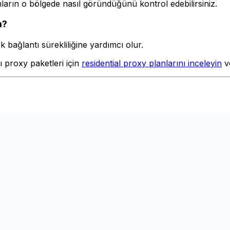
ların o bölgede nasıl göründüğünü kontrol edebilirsiniz.
m?
ek bağlantı sürekliliğine yardımcı olur.
ı proxy paketleri için
residential proxy planlarını inceleyin
v