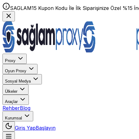
SAGLAM15 Kupon Kodu İle İlk Siparişinize Özel %15 İnd
Proxy
Oyun Proxy
Sosyal Medya
Ülkeler
Araçlar
Rehber
Blog
Kurumsal
Giriş Yap
Başlayın