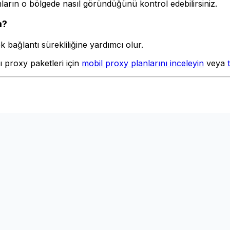
ların o bölgede nasıl göründüğünü kontrol edebilirsiniz.
m?
ek bağlantı sürekliliğine yardımcı olur.
ı proxy paketleri için
mobil proxy planlarını inceleyin
veya