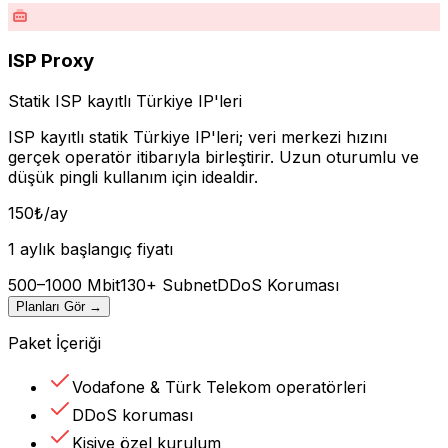
ISP Proxy
Statik ISP kayıtlı Türkiye IP'leri
ISP kayıtlı statik Türkiye IP'leri; veri merkezi hızını
gerçek operatör itibarıyla birleştirir. Uzun oturumlu ve
düşük pingli kullanım için idealdir.
150
₺
/ay
1 aylık başlangıç fiyatı
500–1000 Mbit
130+ Subnet
DDoS Koruması
Planları Gör
→
Paket İçeriği
Vodafone & Türk Telekom operatörleri
DDoS koruması
Kişiye özel kurulum