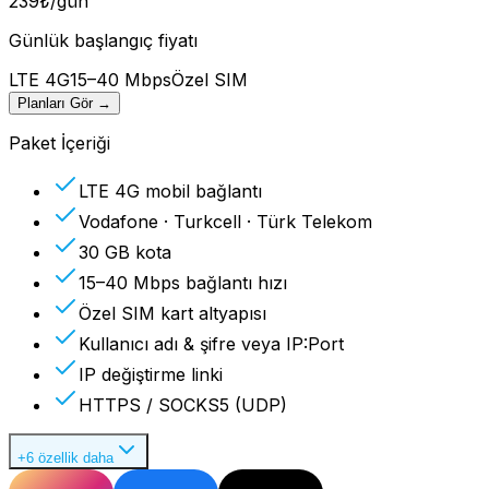
239
₺
/gün
Günlük başlangıç fiyatı
LTE 4G
15–40 Mbps
Özel SIM
Planları Gör
→
Paket İçeriği
LTE 4G mobil bağlantı
Vodafone · Turkcell · Türk Telekom
30 GB kota
15–40 Mbps bağlantı hızı
Özel SIM kart altyapısı
Kullanıcı adı & şifre veya IP:Port
IP değiştirme linki
HTTPS / SOCKS5 (UDP)
+6 özellik daha