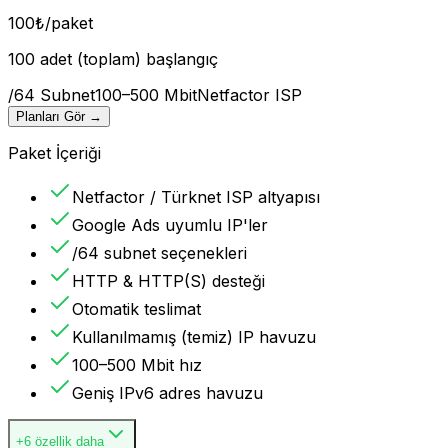
100
₺
/paket
100 adet (toplam) başlangıç
/64 Subnet
100–500 Mbit
Netfactor ISP
Planları Gör
→
Paket İçeriği
Netfactor / Türknet ISP altyapısı
Google Ads uyumlu IP'ler
/64 subnet seçenekleri
HTTP & HTTP(S) desteği
Otomatik teslimat
Kullanılmamış (temiz) IP havuzu
100–500 Mbit hız
Geniş IPv6 adres havuzu
+6 özellik daha