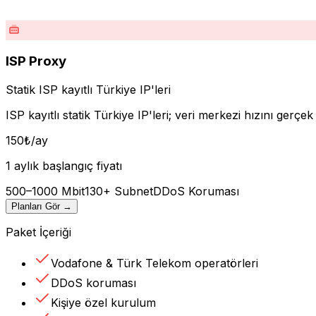
ISP Proxy
Statik ISP kayıtlı Türkiye IP'leri
ISP kayıtlı statik Türkiye IP'leri; veri merkezi hızını gerçek
150
₺
/ay
1 aylık başlangıç fiyatı
500–1000 Mbit
130+ Subnet
DDoS Koruması
Planları Gör
→
Paket İçeriği
Vodafone & Türk Telekom operatörleri
DDoS koruması
Kişiye özel kurulum