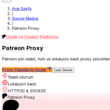
Ana Sayfa
/
Sosyal Medya
/
Patreon
Proxy
Üyelik ve Creator Platformu
Patreon
Proxy
Patreon için stabil, hızlı ve lokasyon bazlı proxy çözümler
Proxy Paketlerini İncele
Canlı Destek
Stabil oturum
Lokasyon bazlı
HTTP(S) & SOCKS5
Patreon
Proxy