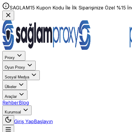
SAGLAM15 Kupon Kodu İle İlk Siparişinize Özel %15 İnd
Proxy
Oyun Proxy
Sosyal Medya
Ülkeler
Araçlar
Rehber
Blog
Kurumsal
Giriş Yap
Başlayın