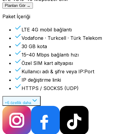
Planları Gör
→
Paket İçeriği
LTE 4G mobil bağlantı
Vodafone · Turkcell · Türk Telekom
30 GB kota
15–40 Mbps bağlantı hızı
Özel SIM kart altyapısı
Kullanıcı adı & şifre veya IP:Port
IP değiştirme linki
HTTPS / SOCKS5 (UDP)
+6 özellik daha