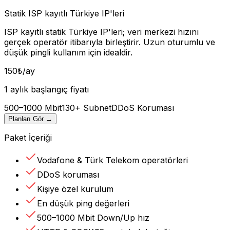
Statik ISP kayıtlı Türkiye IP'leri
ISP kayıtlı statik Türkiye IP'leri; veri merkezi hızını
gerçek operatör itibarıyla birleştirir. Uzun oturumlu ve
düşük pingli kullanım için idealdir.
150
₺
/ay
1 aylık başlangıç fiyatı
500–1000 Mbit
130+ Subnet
DDoS Koruması
Planları Gör
→
Paket İçeriği
Vodafone & Türk Telekom operatörleri
DDoS koruması
Kişiye özel kurulum
En düşük ping değerleri
500–1000 Mbit Down/Up hız