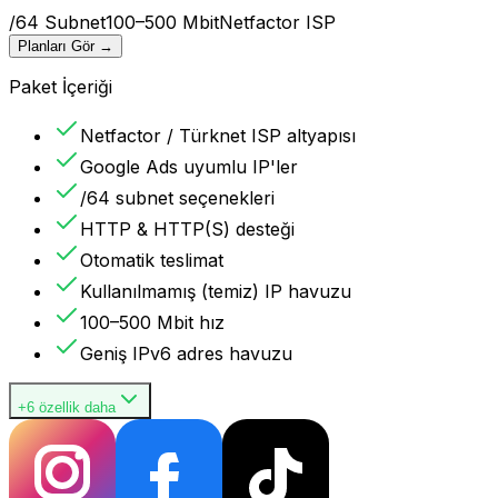
/64 Subnet
100–500 Mbit
Netfactor ISP
Planları Gör
→
Paket İçeriği
Netfactor / Türknet ISP altyapısı
Google Ads uyumlu IP'ler
/64 subnet seçenekleri
HTTP & HTTP(S) desteği
Otomatik teslimat
Kullanılmamış (temiz) IP havuzu
100–500 Mbit hız
Geniş IPv6 adres havuzu
+6 özellik daha