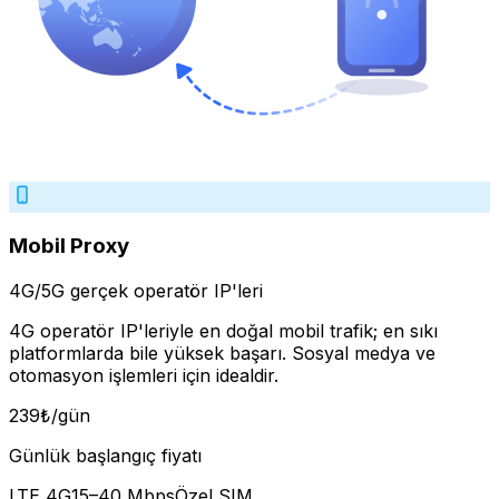
Mobil Proxy
4G/5G gerçek operatör IP'leri
4G operatör IP'leriyle en doğal mobil trafik; en sıkı
platformlarda bile yüksek başarı. Sosyal medya ve
otomasyon işlemleri için idealdir.
239
₺
/gün
Günlük başlangıç fiyatı
LTE 4G
15–40 Mbps
Özel SIM