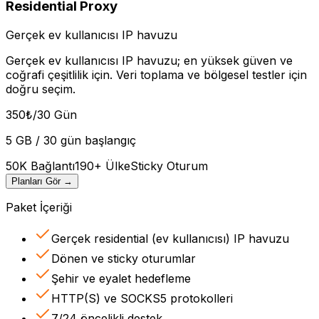
Residential Proxy
Gerçek ev kullanıcısı IP havuzu
Gerçek ev kullanıcısı IP havuzu; en yüksek güven ve
coğrafi çeşitlilik için. Veri toplama ve bölgesel testler için
doğru seçim.
350
₺
/30 Gün
5 GB / 30 gün başlangıç
50K Bağlantı
190+ Ülke
Sticky Oturum
Planları Gör
→
Paket İçeriği
Gerçek residential (ev kullanıcısı) IP havuzu
Dönen ve sticky oturumlar
Şehir ve eyalet hedefleme
HTTP(S) ve SOCKS5 protokolleri
7/24 öncelikli destek