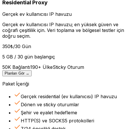
Residential Proxy
Gerçek ev kullanıcısı IP havuzu
Gerçek ev kullanıcısı IP havuzu; en yüksek güven ve
coğrafi çeşitlilik için. Veri toplama ve bölgesel testler için
doğru seçim.
350
₺
/30 Gün
5 GB / 30 gün başlangıç
50K Bağlantı
190+ Ülke
Sticky Oturum
Planları Gör
→
Paket İçeriği
Gerçek residential (ev kullanıcısı) IP havuzu
Dönen ve sticky oturumlar
Şehir ve eyalet hedefleme
HTTP(S) ve SOCKS5 protokolleri
7/24 öncelikli destek