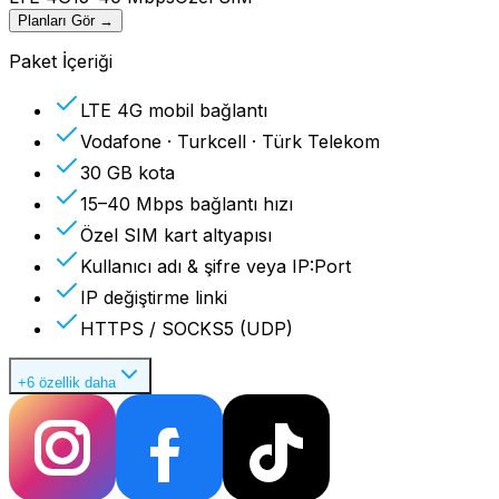
Planları Gör
→
Paket İçeriği
LTE 4G mobil bağlantı
Vodafone · Turkcell · Türk Telekom
30 GB kota
15–40 Mbps bağlantı hızı
Özel SIM kart altyapısı
Kullanıcı adı & şifre veya IP:Port
IP değiştirme linki
HTTPS / SOCKS5 (UDP)
+6 özellik daha