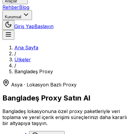
Araçlar
Rehber
Blog
Kurumsal
Giriş Yap
Başlayın
Ana Sayfa
/
Ülkeler
/
Bangladeş
Proxy
Asya
· Lokasyon Bazlı Proxy
Bangladeş
Proxy Satın Al
Bangladeş lokasyonuna özel proxy paketleriyle veri
toplama ve yerel içerik erişimi süreçlerinizi daha kararlı
bir altyapıya taşıyın.