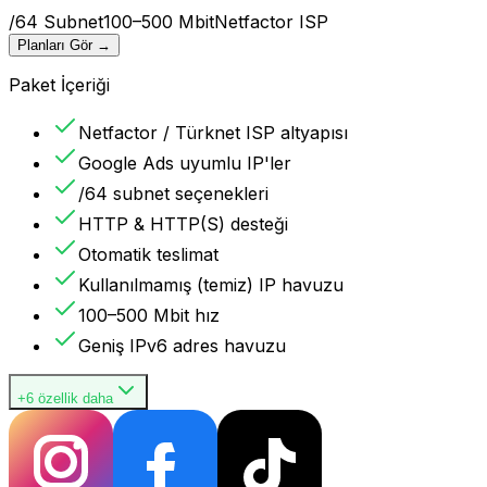
/64 Subnet
100–500 Mbit
Netfactor ISP
Planları Gör
→
Paket İçeriği
Netfactor / Türknet ISP altyapısı
Google Ads uyumlu IP'ler
/64 subnet seçenekleri
HTTP & HTTP(S) desteği
Otomatik teslimat
Kullanılmamış (temiz) IP havuzu
100–500 Mbit hız
Geniş IPv6 adres havuzu
+6 özellik daha