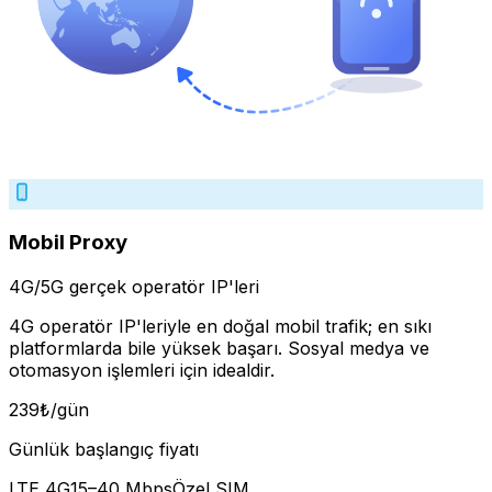
Mobil Proxy
4G/5G gerçek operatör IP'leri
4G operatör IP'leriyle en doğal mobil trafik; en sıkı
platformlarda bile yüksek başarı. Sosyal medya ve
otomasyon işlemleri için idealdir.
239
₺
/gün
Günlük başlangıç fiyatı
LTE 4G
15–40 Mbps
Özel SIM