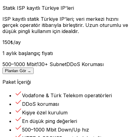
Statik ISP kayıtlı Türkiye IP'leri
ISP kayıtlı statik Türkiye IP'leri; veri merkezi hızını
gerçek operatör itibarıyla birleştirir. Uzun oturumlu ve
düşük pingli kullanım için idealdir.
150
₺
/ay
1 aylık başlangıç fiyatı
500–1000 Mbit
130+ Subnet
DDoS Koruması
Planları Gör
→
Paket İçeriği
Vodafone & Türk Telekom operatörleri
DDoS koruması
Kişiye özel kurulum
En düşük ping değerleri
500–1000 Mbit Down/Up hız