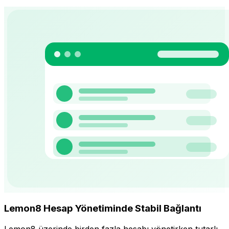
Lemon8 Hesap Yönetiminde Stabil Bağlantı
Lemon8 üzerinde birden fazla hesabı yönetirken tutarlı