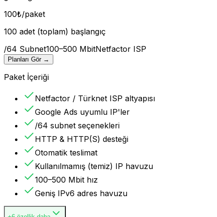
100
₺
/paket
100 adet (toplam) başlangıç
/64 Subnet
100–500 Mbit
Netfactor ISP
Planları Gör
→
Paket İçeriği
Netfactor / Türknet ISP altyapısı
Google Ads uyumlu IP'ler
/64 subnet seçenekleri
HTTP & HTTP(S) desteği
Otomatik teslimat
Kullanılmamış (temiz) IP havuzu
100–500 Mbit hız
Geniş IPv6 adres havuzu
+6 özellik daha