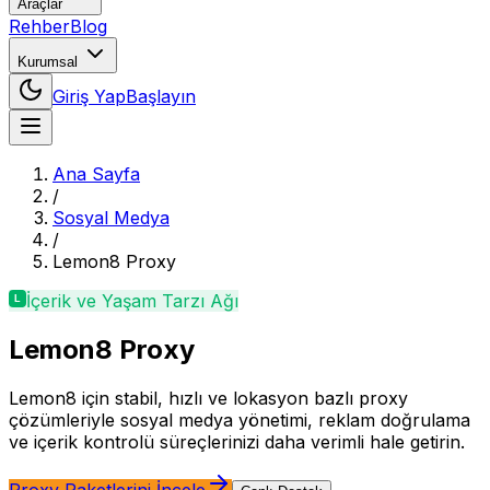
Araçlar
Rehber
Blog
Kurumsal
Giriş Yap
Başlayın
Ana Sayfa
/
Sosyal Medya
/
Lemon8
Proxy
İçerik ve Yaşam Tarzı Ağı
Lemon8
Proxy
Lemon8 için stabil, hızlı ve lokasyon bazlı proxy
çözümleriyle sosyal medya yönetimi, reklam doğrulama
ve içerik kontrolü süreçlerinizi daha verimli hale getirin.
Proxy Paketlerini İncele