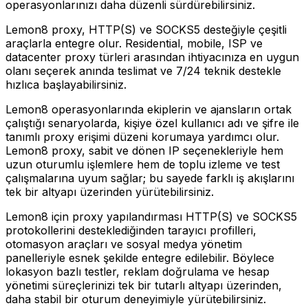
operasyonlarınızı daha düzenli sürdürebilirsiniz.
Lemon8 proxy, HTTP(S) ve SOCKS5 desteğiyle çeşitli
araçlarla entegre olur. Residential, mobile, ISP ve
datacenter proxy türleri arasından ihtiyacınıza en uygun
olanı seçerek anında teslimat ve 7/24 teknik destekle
hızlıca başlayabilirsiniz.
Lemon8 operasyonlarında ekiplerin ve ajansların ortak
çalıştığı senaryolarda, kişiye özel kullanıcı adı ve şifre ile
tanımlı proxy erişimi düzeni korumaya yardımcı olur.
Lemon8 proxy, sabit ve dönen IP seçenekleriyle hem
uzun oturumlu işlemlere hem de toplu izleme ve test
çalışmalarına uyum sağlar; bu sayede farklı iş akışlarını
tek bir altyapı üzerinden yürütebilirsiniz.
Lemon8 için proxy yapılandırması HTTP(S) ve SOCKS5
protokollerini desteklediğinden tarayıcı profilleri,
otomasyon araçları ve sosyal medya yönetim
panelleriyle esnek şekilde entegre edilebilir. Böylece
lokasyon bazlı testler, reklam doğrulama ve hesap
yönetimi süreçlerinizi tek bir tutarlı altyapı üzerinden,
daha stabil bir oturum deneyimiyle yürütebilirsiniz.