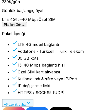
239
₺
/gün
Günlük başlangıç fiyatı
LTE 4G
15–40 Mbps
Özel SIM
Planları Gör
→
Paket İçeriği
LTE 4G mobil bağlantı
Vodafone · Turkcell · Türk Telekom
30 GB kota
15–40 Mbps bağlantı hızı
Özel SIM kart altyapısı
Kullanıcı adı & şifre veya IP:Port
IP değiştirme linki
HTTPS / SOCKS5 (UDP)
+6 özellik daha