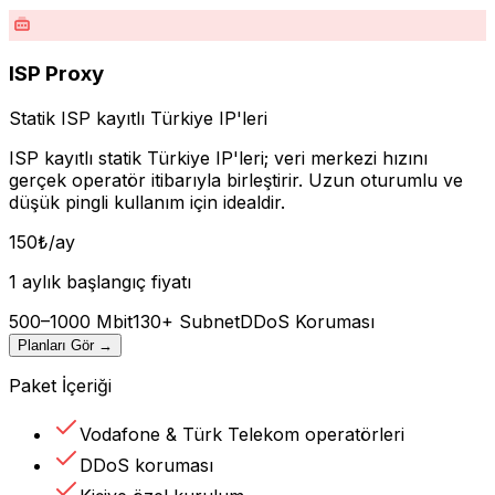
ISP Proxy
Statik ISP kayıtlı Türkiye IP'leri
ISP kayıtlı statik Türkiye IP'leri; veri merkezi hızını
gerçek operatör itibarıyla birleştirir. Uzun oturumlu ve
düşük pingli kullanım için idealdir.
150
₺
/ay
1 aylık başlangıç fiyatı
500–1000 Mbit
130+ Subnet
DDoS Koruması
Planları Gör
→
Paket İçeriği
Vodafone & Türk Telekom operatörleri
DDoS koruması