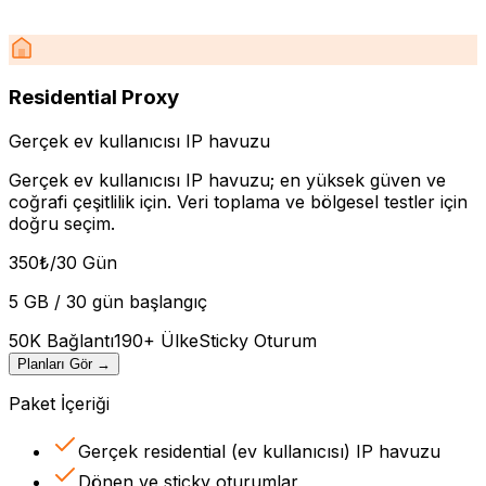
Residential Proxy
Gerçek ev kullanıcısı IP havuzu
Gerçek ev kullanıcısı IP havuzu; en yüksek güven ve
coğrafi çeşitlilik için. Veri toplama ve bölgesel testler için
doğru seçim.
350
₺
/30 Gün
5 GB / 30 gün başlangıç
50K Bağlantı
190+ Ülke
Sticky Oturum
Planları Gör
→
Paket İçeriği
Gerçek residential (ev kullanıcısı) IP havuzu
Dönen ve sticky oturumlar