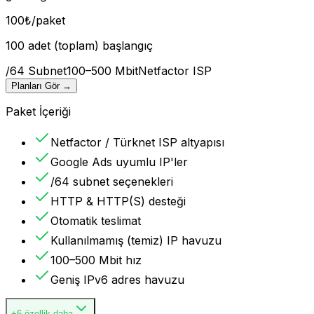
100
₺
/paket
100 adet (toplam) başlangıç
/64 Subnet
100–500 Mbit
Netfactor ISP
Planları Gör
→
Paket İçeriği
Netfactor / Türknet ISP altyapısı
Google Ads uyumlu IP'ler
/64 subnet seçenekleri
HTTP & HTTP(S) desteği
Otomatik teslimat
Kullanılmamış (temiz) IP havuzu
100–500 Mbit hız
Geniş IPv6 adres havuzu
+6 özellik daha