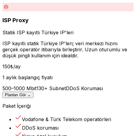
ISP Proxy
Statik ISP kayıtlı Türkiye IP'leri
ISP kayıtlı statik Türkiye IP'leri; veri merkezi hızını
gerçek operatör itibarıyla birleştirir. Uzun oturumlu ve
düşük pingli kullanım için idealdir.
150
₺
/ay
1 aylık başlangıç fiyatı
500–1000 Mbit
130+ Subnet
DDoS Koruması
Planları Gör
→
Paket İçeriği
Vodafone & Türk Telekom operatörleri
DDoS koruması