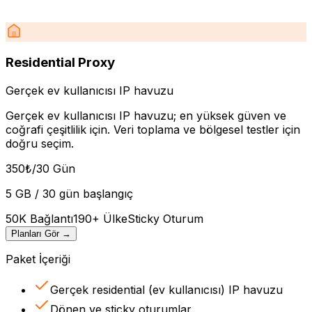
Residential Proxy
Gerçek ev kullanıcısı IP havuzu
Gerçek ev kullanıcısı IP havuzu; en yüksek güven ve
coğrafi çeşitlilik için. Veri toplama ve bölgesel testler için
doğru seçim.
350
₺
/30 Gün
5 GB / 30 gün başlangıç
50K Bağlantı
190+ Ülke
Sticky Oturum
Planları Gör
→
Paket İçeriği
Gerçek residential (ev kullanıcısı) IP havuzu
Dönen ve sticky oturumlar