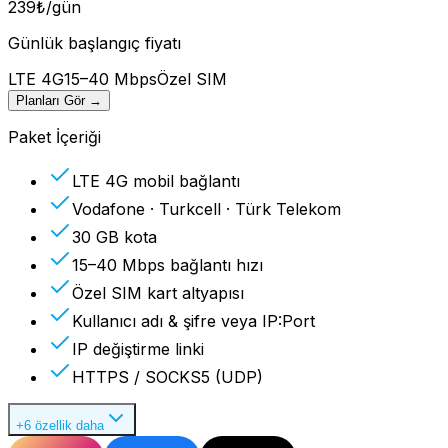
239
₺
/gün
Günlük başlangıç fiyatı
LTE 4G
15–40 Mbps
Özel SIM
Planları Gör
→
Paket İçeriği
LTE 4G mobil bağlantı
Vodafone · Turkcell · Türk Telekom
30 GB kota
15–40 Mbps bağlantı hızı
Özel SIM kart altyapısı
Kullanıcı adı & şifre veya IP:Port
IP değiştirme linki
HTTPS / SOCKS5 (UDP)
+6 özellik daha