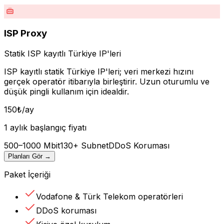
ISP Proxy
Statik ISP kayıtlı Türkiye IP'leri
ISP kayıtlı statik Türkiye IP'leri; veri merkezi hızını
gerçek operatör itibarıyla birleştirir. Uzun oturumlu ve
düşük pingli kullanım için idealdir.
150
₺
/ay
1 aylık başlangıç fiyatı
500–1000 Mbit
130+ Subnet
DDoS Koruması
Planları Gör
→
Paket İçeriği
Vodafone & Türk Telekom operatörleri
DDoS koruması