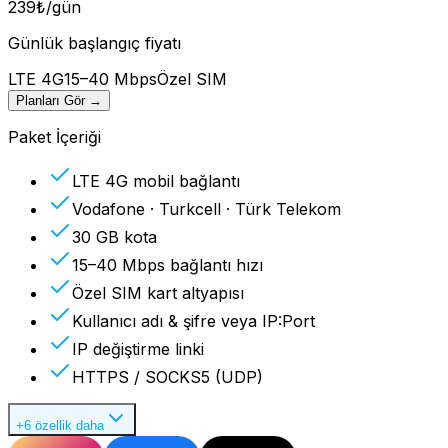
239
₺
/gün
Günlük başlangıç fiyatı
LTE 4G
15–40 Mbps
Özel SIM
Planları Gör
→
Paket İçeriği
LTE 4G mobil bağlantı
Vodafone · Turkcell · Türk Telekom
30 GB kota
15–40 Mbps bağlantı hızı
Özel SIM kart altyapısı
Kullanıcı adı & şifre veya IP:Port
IP değiştirme linki
HTTPS / SOCKS5 (UDP)
+6 özellik daha