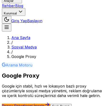
Araçlar
Rehber
Blog
Kurumsal
Giriş Yap
Başlayın
Ana Sayfa
/
Sosyal Medya
/
Google
Proxy
Arama Motoru
Google
Proxy
Google için stabil, hızlı ve lokasyon bazlı proxy
çözümleriyle sosyal medya yönetimi, reklam doğrulama
ve içerik kontrolü süreçlerinizi daha verimli hale getirin.
Proxy Paketlerini İncele