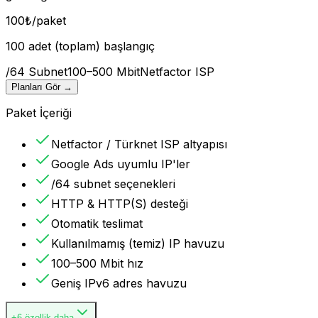
100
₺
/paket
100 adet (toplam) başlangıç
/64 Subnet
100–500 Mbit
Netfactor ISP
Planları Gör
→
Paket İçeriği
Netfactor / Türknet ISP altyapısı
Google Ads uyumlu IP'ler
/64 subnet seçenekleri
HTTP & HTTP(S) desteği
Otomatik teslimat
Kullanılmamış (temiz) IP havuzu
100–500 Mbit hız
Geniş IPv6 adres havuzu
+6 özellik daha