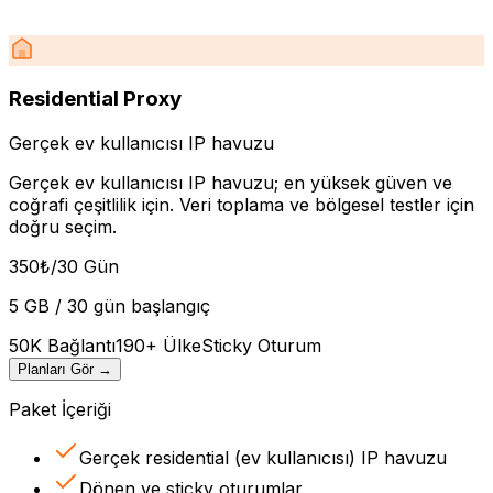
Residential Proxy
Gerçek ev kullanıcısı IP havuzu
Gerçek ev kullanıcısı IP havuzu; en yüksek güven ve
coğrafi çeşitlilik için. Veri toplama ve bölgesel testler için
doğru seçim.
350
₺
/30 Gün
5 GB / 30 gün başlangıç
50K Bağlantı
190+ Ülke
Sticky Oturum
Planları Gör
→
Paket İçeriği
Gerçek residential (ev kullanıcısı) IP havuzu
Dönen ve sticky oturumlar