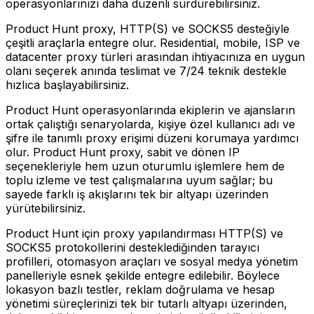
operasyonlarınızı daha düzenli sürdürebilirsiniz.
Product Hunt proxy, HTTP(S) ve SOCKS5 desteğiyle
çeşitli araçlarla entegre olur. Residential, mobile, ISP ve
datacenter proxy türleri arasından ihtiyacınıza en uygun
olanı seçerek anında teslimat ve 7/24 teknik destekle
hızlıca başlayabilirsiniz.
Product Hunt operasyonlarında ekiplerin ve ajansların
ortak çalıştığı senaryolarda, kişiye özel kullanıcı adı ve
şifre ile tanımlı proxy erişimi düzeni korumaya yardımcı
olur. Product Hunt proxy, sabit ve dönen IP
seçenekleriyle hem uzun oturumlu işlemlere hem de
toplu izleme ve test çalışmalarına uyum sağlar; bu
sayede farklı iş akışlarını tek bir altyapı üzerinden
yürütebilirsiniz.
Product Hunt için proxy yapılandırması HTTP(S) ve
SOCKS5 protokollerini desteklediğinden tarayıcı
profilleri, otomasyon araçları ve sosyal medya yönetim
panelleriyle esnek şekilde entegre edilebilir. Böylece
lokasyon bazlı testler, reklam doğrulama ve hesap
yönetimi süreçlerinizi tek bir tutarlı altyapı üzerinden,