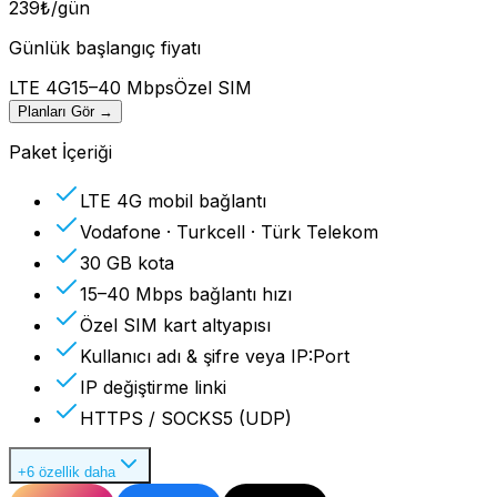
239
₺
/gün
Günlük başlangıç fiyatı
LTE 4G
15–40 Mbps
Özel SIM
Planları Gör
→
Paket İçeriği
LTE 4G mobil bağlantı
Vodafone · Turkcell · Türk Telekom
30 GB kota
15–40 Mbps bağlantı hızı
Özel SIM kart altyapısı
Kullanıcı adı & şifre veya IP:Port
IP değiştirme linki
HTTPS / SOCKS5 (UDP)
+6 özellik daha