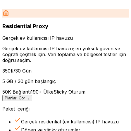
Residential Proxy
Gerçek ev kullanıcısı IP havuzu
Gerçek ev kullanıcısı IP havuzu; en yüksek güven ve
coğrafi çeşitlilik için. Veri toplama ve bölgesel testler için
doğru seçim.
350
₺
/30 Gün
5 GB / 30 gün başlangıç
50K Bağlantı
190+ Ülke
Sticky Oturum
Planları Gör
→
Paket İçeriği
Gerçek residential (ev kullanıcısı) IP havuzu
Dönen ve sticky oturumlar