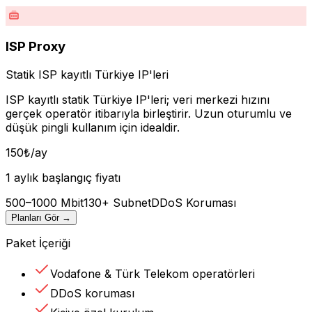
ISP Proxy
Statik ISP kayıtlı Türkiye IP'leri
ISP kayıtlı statik Türkiye IP'leri; veri merkezi hızını
gerçek operatör itibarıyla birleştirir. Uzun oturumlu ve
düşük pingli kullanım için idealdir.
150
₺
/ay
1 aylık başlangıç fiyatı
500–1000 Mbit
130+ Subnet
DDoS Koruması
Planları Gör
→
Paket İçeriği
Vodafone & Türk Telekom operatörleri
DDoS koruması