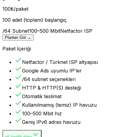
100
₺
/paket
100 adet (toplam) başlangıç
/64 Subnet
100–500 Mbit
Netfactor ISP
Planları Gör
→
Paket İçeriği
Netfactor / Türknet ISP altyapısı
Google Ads uyumlu IP'ler
/64 subnet seçenekleri
HTTP & HTTP(S) desteği
Otomatik teslimat
Kullanılmamış (temiz) IP havuzu
100–500 Mbit hız
Geniş IPv6 adres havuzu
+6 özellik daha