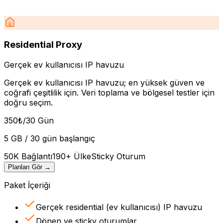
Residential Proxy
Gerçek ev kullanıcısı IP havuzu
Gerçek ev kullanıcısı IP havuzu; en yüksek güven ve
coğrafi çeşitlilik için. Veri toplama ve bölgesel testler için
doğru seçim.
350
₺
/30 Gün
5 GB / 30 gün başlangıç
50K Bağlantı
190+ Ülke
Sticky Oturum
Planları Gör
→
Paket İçeriği
Gerçek residential (ev kullanıcısı) IP havuzu
Dönen ve sticky oturumlar