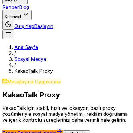
Araçlar
Rehber
Blog
Kurumsal
Giriş Yap
Başlayın
Ana Sayfa
/
Sosyal Medya
/
KakaoTalk
Proxy
Mesajlaşma Uygulaması
KakaoTalk
Proxy
KakaoTalk için stabil, hızlı ve lokasyon bazlı proxy
çözümleriyle sosyal medya yönetimi, reklam doğrulama
ve içerik kontrolü süreçlerinizi daha verimli hale getirin.
Proxy Paketlerini İncele