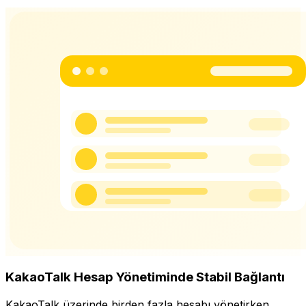
KakaoTalk Hesap Yönetiminde Stabil Bağlantı
KakaoTalk üzerinde birden fazla hesabı yönetirken