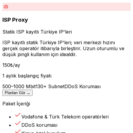
ISP Proxy
Statik ISP kayıtlı Türkiye IP'leri
ISP kayıtlı statik Türkiye IP'leri; veri merkezi hızını
gerçek operatör itibarıyla birleştirir. Uzun oturumlu ve
düşük pingli kullanım için idealdir.
150
₺
/ay
1 aylık başlangıç fiyatı
500–1000 Mbit
130+ Subnet
DDoS Koruması
Planları Gör
→
Paket İçeriği
Vodafone & Türk Telekom operatörleri
DDoS koruması