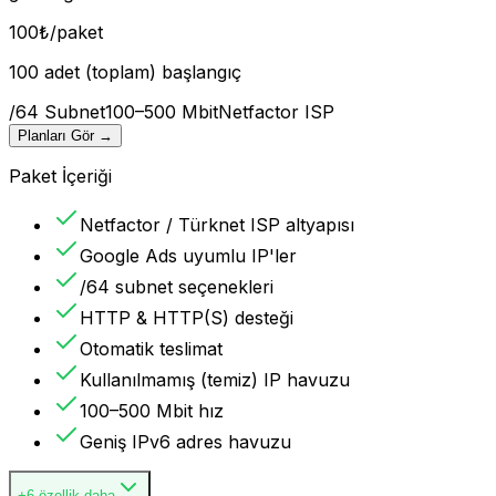
100
₺
/paket
100 adet (toplam) başlangıç
/64 Subnet
100–500 Mbit
Netfactor ISP
Planları Gör
→
Paket İçeriği
Netfactor / Türknet ISP altyapısı
Google Ads uyumlu IP'ler
/64 subnet seçenekleri
HTTP & HTTP(S) desteği
Otomatik teslimat
Kullanılmamış (temiz) IP havuzu
100–500 Mbit hız
Geniş IPv6 adres havuzu
+6 özellik daha