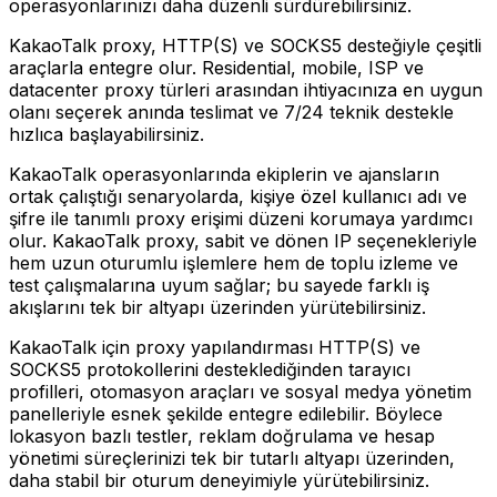
operasyonlarınızı daha düzenli sürdürebilirsiniz.
KakaoTalk proxy, HTTP(S) ve SOCKS5 desteğiyle çeşitli
araçlarla entegre olur. Residential, mobile, ISP ve
datacenter proxy türleri arasından ihtiyacınıza en uygun
olanı seçerek anında teslimat ve 7/24 teknik destekle
hızlıca başlayabilirsiniz.
KakaoTalk operasyonlarında ekiplerin ve ajansların
ortak çalıştığı senaryolarda, kişiye özel kullanıcı adı ve
şifre ile tanımlı proxy erişimi düzeni korumaya yardımcı
olur. KakaoTalk proxy, sabit ve dönen IP seçenekleriyle
hem uzun oturumlu işlemlere hem de toplu izleme ve
test çalışmalarına uyum sağlar; bu sayede farklı iş
akışlarını tek bir altyapı üzerinden yürütebilirsiniz.
KakaoTalk için proxy yapılandırması HTTP(S) ve
SOCKS5 protokollerini desteklediğinden tarayıcı
profilleri, otomasyon araçları ve sosyal medya yönetim
panelleriyle esnek şekilde entegre edilebilir. Böylece
lokasyon bazlı testler, reklam doğrulama ve hesap
yönetimi süreçlerinizi tek bir tutarlı altyapı üzerinden,
daha stabil bir oturum deneyimiyle yürütebilirsiniz.