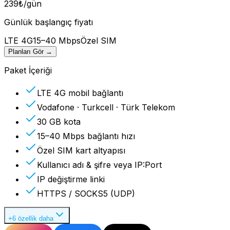
239
₺
/gün
Günlük başlangıç fiyatı
LTE 4G
15–40 Mbps
Özel SIM
Planları Gör
→
Paket İçeriği
LTE 4G mobil bağlantı
Vodafone · Turkcell · Türk Telekom
30 GB kota
15–40 Mbps bağlantı hızı
Özel SIM kart altyapısı
Kullanıcı adı & şifre veya IP:Port
IP değiştirme linki
HTTPS / SOCKS5 (UDP)
+6 özellik daha