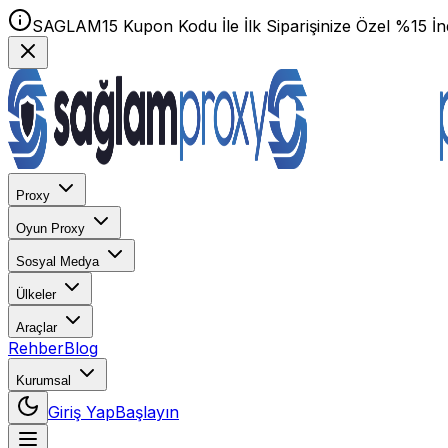
SAGLAM15 Kupon Kodu İle İlk Siparişinize Özel %15 İnd
Proxy
Oyun Proxy
Sosyal Medya
Ülkeler
Araçlar
Rehber
Blog
Kurumsal
Giriş Yap
Başlayın