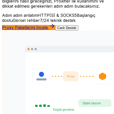
bilgilerini nasıl gireceğinizi, Proxifier ile kullanımını ve
dikkat edilmesi gerekenleri adım adım bulacaksınız.
Adım adım anlatım
HTTP(S) & SOCKS5
Başlangıç
dostu
Görsel rehber
7/24 teknik destek
Proxy Paketlerini İncele
Canlı Destek