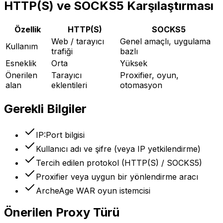
HTTP(S) ve SOCKS5 Karşılaştırması
Özellik
HTTP(S)
SOCKS5
Web / tarayıcı
Genel amaçlı, uygulama
Kullanım
trafiği
bazlı
Esneklik
Orta
Yüksek
Önerilen
Tarayıcı
Proxifier, oyun,
alan
eklentileri
otomasyon
Gerekli Bilgiler
IP:Port bilgisi
Kullanıcı adı ve şifre (veya IP yetkilendirme)
Tercih edilen protokol (HTTP(S) / SOCKS5)
Proxifier veya uygun bir yönlendirme aracı
ArcheAge WAR oyun istemcisi
Önerilen Proxy Türü