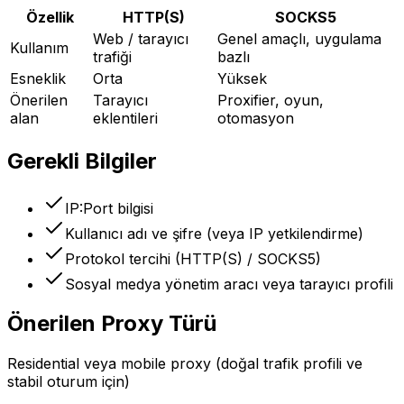
Özellik
HTTP(S)
SOCKS5
Web / tarayıcı
Genel amaçlı, uygulama
Kullanım
trafiği
bazlı
Esneklik
Orta
Yüksek
Önerilen
Tarayıcı
Proxifier, oyun,
alan
eklentileri
otomasyon
Gerekli Bilgiler
IP:Port bilgisi
Kullanıcı adı ve şifre (veya IP yetkilendirme)
Protokol tercihi (HTTP(S) / SOCKS5)
Sosyal medya yönetim aracı veya tarayıcı profili
Önerilen Proxy Türü
Residential veya mobile proxy (doğal trafik profili ve
stabil oturum için)