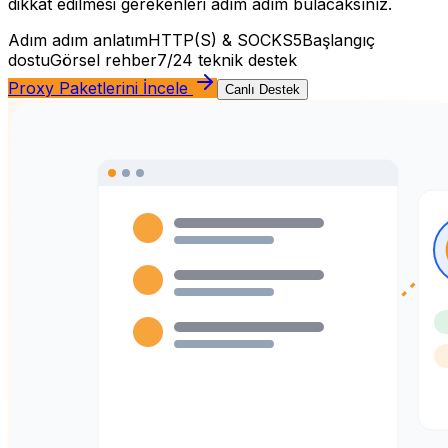
dikkat edilmesi gerekenleri adım adım bulacaksınız.
Adım adım anlatım
HTTP(S) & SOCKS5
Başlangıç
dostu
Görsel rehber
7/24 teknik destek
Proxy Paketlerini İncele
Canlı Destek