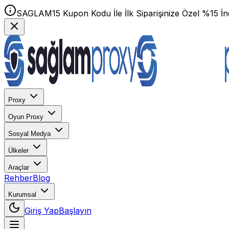
SAGLAM15 Kupon Kodu İle İlk Siparişinize Özel %15 İnd
Proxy
Oyun Proxy
Sosyal Medya
Ülkeler
Araçlar
Rehber
Blog
Kurumsal
Giriş Yap
Başlayın