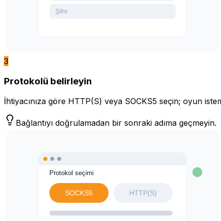
3
Protokolü belirleyin
İhtiyacınıza göre HTTP(S) veya SOCKS5 seçin; oyun istemci
Bağlantıyı doğrulamadan bir sonraki adıma geçmeyin.