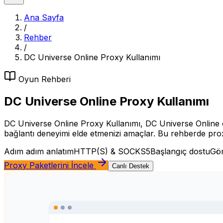
Ana Sayfa
/
Rehber
/
DC Universe Online Proxy Kullanımı
Oyun
Rehberi
DC Universe Online Proxy Kullanımı
DC Universe Online Proxy Kullanımı, DC Universe Online oyu
bağlantı deneyimi elde etmenizi amaçlar. Bu rehberde proxy b
Adım adım anlatım
HTTP(S) & SOCKS5
Başlangıç dostu
Gör
Proxy Paketlerini İncele
Canlı Destek