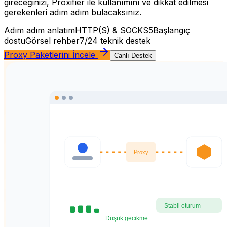
gireceğinizi, Proxifier ile kullanımını ve dikkat edilmesi
gerekenleri adım adım bulacaksınız.
Adım adım anlatım
HTTP(S) & SOCKS5
Başlangıç
dostu
Görsel rehber
7/24 teknik destek
Proxy Paketlerini İncele
Canlı Destek