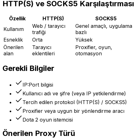
HTTP(S) ve SOCKS5 Karşılaştırması
Özellik
HTTP(S)
SOCKS5
Web / tarayıcı
Genel amaçlı, uygulama
Kullanım
trafiği
bazlı
Esneklik
Orta
Yüksek
Önerilen
Tarayıcı
Proxifier, oyun,
alan
eklentileri
otomasyon
Gerekli Bilgiler
IP:Port bilgisi
Kullanıcı adı ve şifre (veya IP yetkilendirme)
Tercih edilen protokol (HTTP(S) / SOCKS5)
Proxifier veya uygun bir yönlendirme aracı
Dota 2 oyun istemcisi
Önerilen Proxy Türü