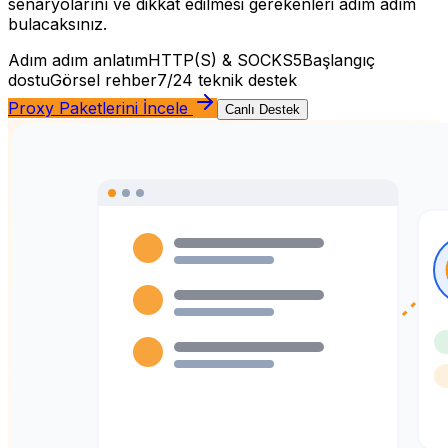
senaryolarını ve dikkat edilmesi gerekenleri adım adım
bulacaksınız.
Adım adım anlatım
HTTP(S) & SOCKS5
Başlangıç
dostu
Görsel rehber
7/24 teknik destek
Proxy Paketlerini İncele
Canlı Destek