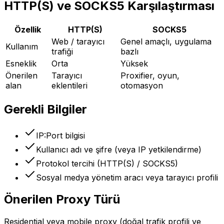
HTTP(S) ve SOCKS5 Karşılaştırması
Özellik
HTTP(S)
SOCKS5
Web / tarayıcı
Genel amaçlı, uygulama
Kullanım
trafiği
bazlı
Esneklik
Orta
Yüksek
Önerilen
Tarayıcı
Proxifier, oyun,
alan
eklentileri
otomasyon
Gerekli Bilgiler
IP:Port bilgisi
Kullanıcı adı ve şifre (veya IP yetkilendirme)
Protokol tercihi (HTTP(S) / SOCKS5)
Sosyal medya yönetim aracı veya tarayıcı profili
Önerilen Proxy Türü
Residential veya mobile proxy (doğal trafik profili ve