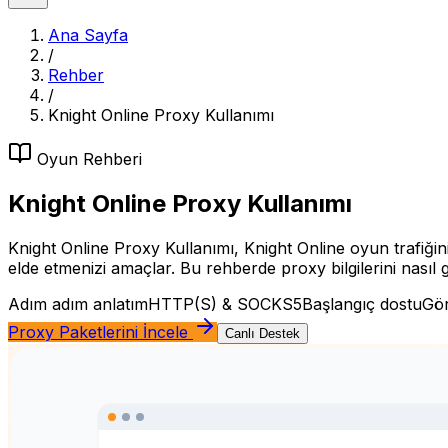
Ana Sayfa
/
Rehber
/
Knight Online Proxy Kullanımı
Oyun
Rehberi
Knight Online Proxy Kullanımı
Knight Online Proxy Kullanımı, Knight Online oyun trafiğini
elde etmenizi amaçlar. Bu rehberde proxy bilgilerini nasıl g
Adım adım anlatım
HTTP(S) & SOCKS5
Başlangıç dostu
Gör
Proxy Paketlerini İncele
Canlı Destek