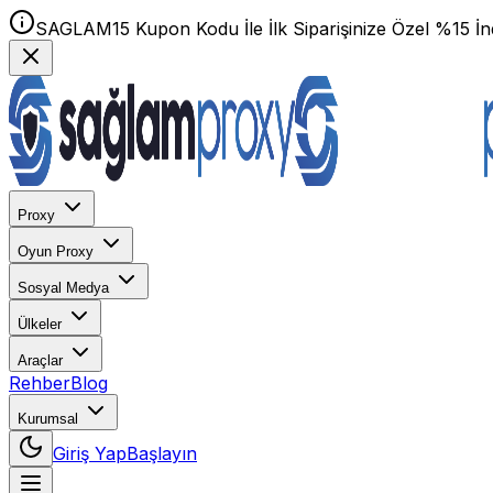
SAGLAM15 Kupon Kodu İle İlk Siparişinize Özel %15 İnd
Proxy
Oyun Proxy
Sosyal Medya
Ülkeler
Araçlar
Rehber
Blog
Kurumsal
Giriş Yap
Başlayın