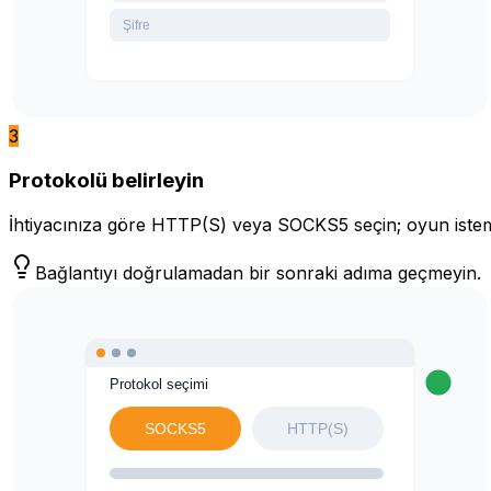
3
Protokolü belirleyin
İhtiyacınıza göre HTTP(S) veya SOCKS5 seçin; oyun istemci
Bağlantıyı doğrulamadan bir sonraki adıma geçmeyin.