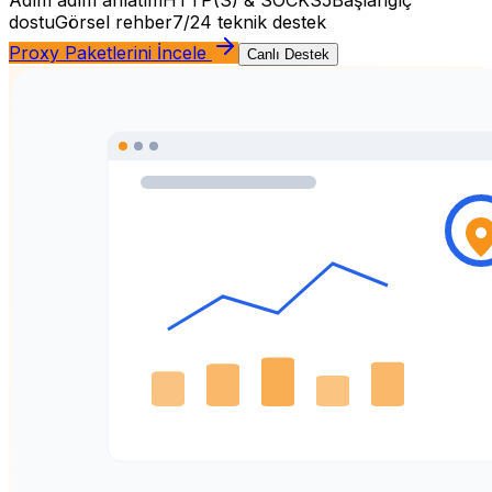
dostu
Görsel rehber
7/24 teknik destek
Proxy Paketlerini İncele
Canlı Destek