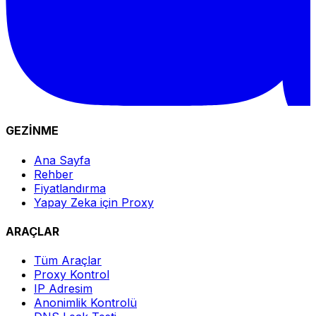
GEZİNME
Ana Sayfa
Rehber
Fiyatlandırma
Yapay Zeka için Proxy
ARAÇLAR
Tüm Araçlar
Proxy Kontrol
IP Adresim
Anonimlik Kontrolü