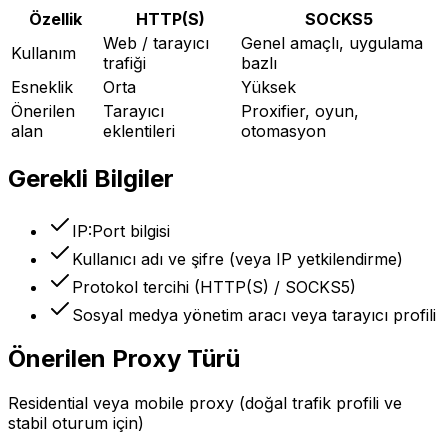
Özellik
HTTP(S)
SOCKS5
Web / tarayıcı
Genel amaçlı, uygulama
Kullanım
trafiği
bazlı
Esneklik
Orta
Yüksek
Önerilen
Tarayıcı
Proxifier, oyun,
alan
eklentileri
otomasyon
Gerekli Bilgiler
IP:Port bilgisi
Kullanıcı adı ve şifre (veya IP yetkilendirme)
Protokol tercihi (HTTP(S) / SOCKS5)
Sosyal medya yönetim aracı veya tarayıcı profili
Önerilen Proxy Türü
Residential veya mobile proxy (doğal trafik profili ve
stabil oturum için)