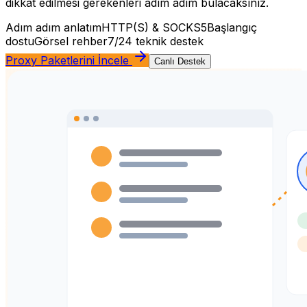
dikkat edilmesi gerekenleri adım adım bulacaksınız.
Adım adım anlatım
HTTP(S) & SOCKS5
Başlangıç
dostu
Görsel rehber
7/24 teknik destek
Proxy Paketlerini İncele
Canlı Destek