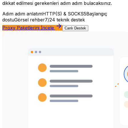
dikkat edilmesi gerekenleri adım adım bulacaksınız.
Adım adım anlatım
HTTP(S) & SOCKS5
Başlangıç
dostu
Görsel rehber
7/24 teknik destek
Proxy Paketlerini İncele
Canlı Destek