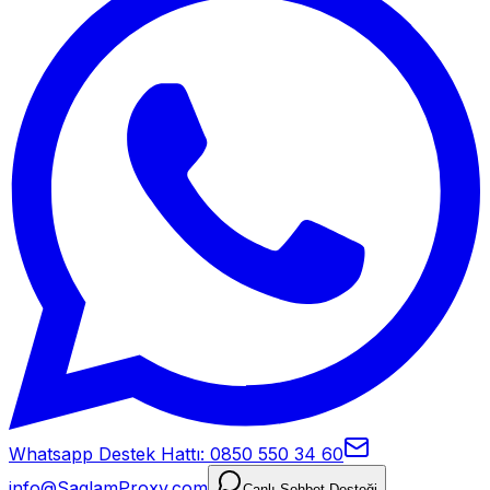
Whatsapp Destek Hattı: 0850 550 34 60
info@SaglamProxy.com
Canlı Sohbet Desteği