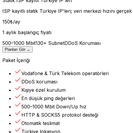
Statik ISP kayıtlı Türkiye IP'leri
ISP kayıtlı statik Türkiye IP'leri; veri merkezi hızını gerçek
150
₺
/ay
1 aylık başlangıç fiyatı
500–1000 Mbit
130+ Subnet
DDoS Koruması
Planları Gör
→
Paket İçeriği
Vodafone & Türk Telekom operatörleri
DDoS koruması
Kişiye özel kurulum
En düşük ping değerleri
500–1000 Mbit Down/Up hız
HTTP & SOCKS5 protokol desteği
Otomatik teslimat
Türkiye lokasyon