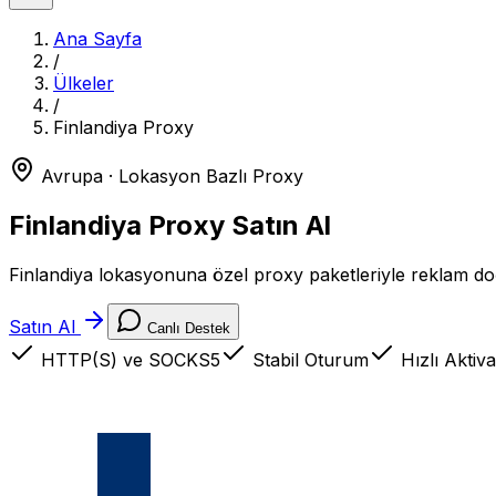
Ana Sayfa
/
Ülkeler
/
Finlandiya
Proxy
Avrupa
· Lokasyon Bazlı Proxy
Finlandiya
Proxy Satın Al
Finlandiya lokasyonuna özel proxy paketleriyle reklam doğr
Satın Al
Canlı Destek
HTTP(S) ve SOCKS5
Stabil Oturum
Hızlı Aktiv