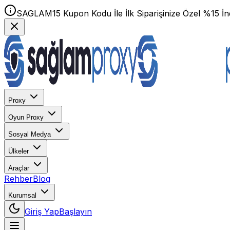
SAGLAM15 Kupon Kodu İle İlk Siparişinize Özel %15 İnd
Proxy
Oyun Proxy
Sosyal Medya
Ülkeler
Araçlar
Rehber
Blog
Kurumsal
Giriş Yap
Başlayın