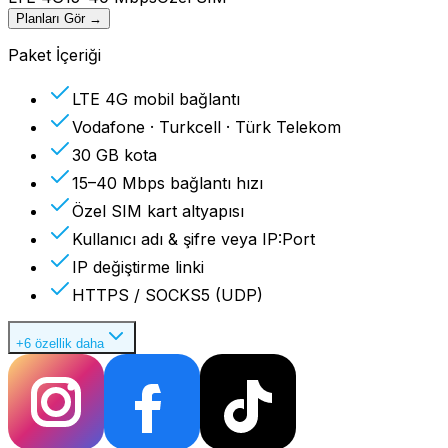
Planları Gör
→
Paket İçeriği
LTE 4G mobil bağlantı
Vodafone · Turkcell · Türk Telekom
30 GB kota
15–40 Mbps bağlantı hızı
Özel SIM kart altyapısı
Kullanıcı adı & şifre veya IP:Port
IP değiştirme linki
HTTPS / SOCKS5 (UDP)
+6 özellik daha