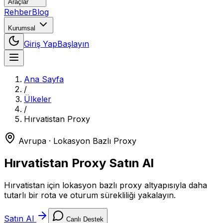
Araçlar
Rehber
Blog
Kurumsal
Giriş Yap
Başlayın
Ana Sayfa
/
Ülkeler
/
Hırvatistan
Proxy
Avrupa
· Lokasyon Bazlı Proxy
Hırvatistan
Proxy Satın Al
Hırvatistan için lokasyon bazlı proxy altyapısıyla daha
tutarlı bir rota ve oturum sürekliliği yakalayın.
Satın Al
Canlı Destek