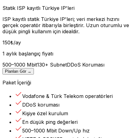
Statik ISP kayıtlı Türkiye IP'leri
ISP kayıtlı statik Türkiye IP'leri; veri merkezi hızını
gerçek operatör itibarıyla birleştirir. Uzun oturumlu ve
düşük pingli kullanım için idealdir.
150
₺
/ay
1 aylık başlangıç fiyatı
500–1000 Mbit
130+ Subnet
DDoS Koruması
Planları Gör
→
Paket İçeriği
Vodafone & Türk Telekom operatörleri
DDoS koruması
Kişiye özel kurulum
En düşük ping değerleri
500–1000 Mbit Down/Up hız