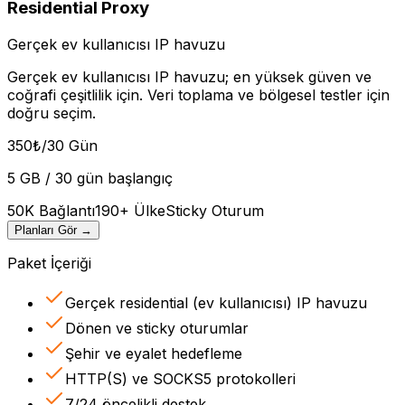
Residential Proxy
Gerçek ev kullanıcısı IP havuzu
Gerçek ev kullanıcısı IP havuzu; en yüksek güven ve
coğrafi çeşitlilik için. Veri toplama ve bölgesel testler için
doğru seçim.
350
₺
/30 Gün
5 GB / 30 gün başlangıç
50K Bağlantı
190+ Ülke
Sticky Oturum
Planları Gör
→
Paket İçeriği
Gerçek residential (ev kullanıcısı) IP havuzu
Dönen ve sticky oturumlar
Şehir ve eyalet hedefleme
HTTP(S) ve SOCKS5 protokolleri
7/24 öncelikli destek