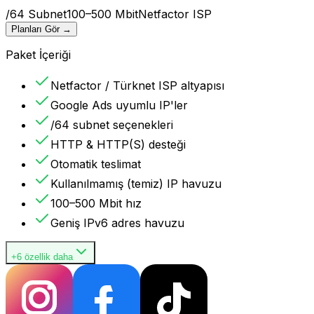
/64 Subnet
100–500 Mbit
Netfactor ISP
Planları Gör
→
Paket İçeriği
Netfactor / Türknet ISP altyapısı
Google Ads uyumlu IP'ler
/64 subnet seçenekleri
HTTP & HTTP(S) desteği
Otomatik teslimat
Kullanılmamış (temiz) IP havuzu
100–500 Mbit hız
Geniş IPv6 adres havuzu
+6 özellik daha