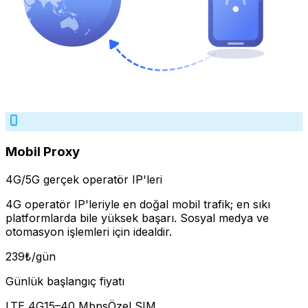
Mobil Proxy
4G/5G gerçek operatör IP'leri
4G operatör IP'leriyle en doğal mobil trafik; en sıkı
platformlarda bile yüksek başarı. Sosyal medya ve
otomasyon işlemleri için idealdir.
239
₺
/gün
Günlük başlangıç fiyatı
LTE 4G
15–40 Mbps
Özel SIM