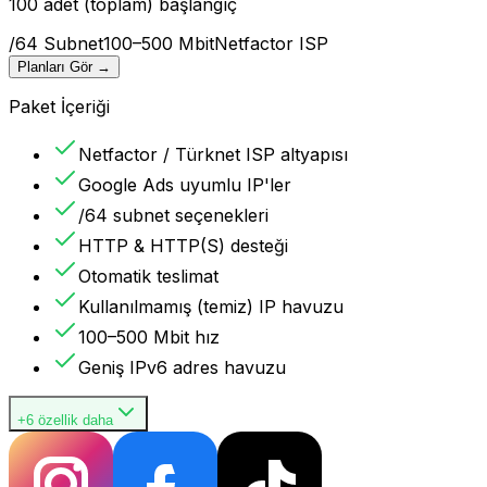
100 adet (toplam) başlangıç
/64 Subnet
100–500 Mbit
Netfactor ISP
Planları Gör
→
Paket İçeriği
Netfactor / Türknet ISP altyapısı
Google Ads uyumlu IP'ler
/64 subnet seçenekleri
HTTP & HTTP(S) desteği
Otomatik teslimat
Kullanılmamış (temiz) IP havuzu
100–500 Mbit hız
Geniş IPv6 adres havuzu
+6 özellik daha