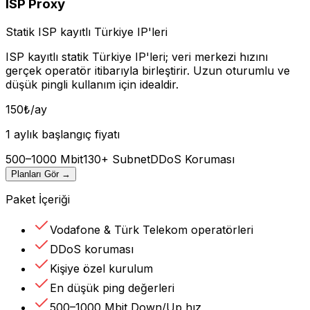
ISP Proxy
Statik ISP kayıtlı Türkiye IP'leri
ISP kayıtlı statik Türkiye IP'leri; veri merkezi hızını
gerçek operatör itibarıyla birleştirir. Uzun oturumlu ve
düşük pingli kullanım için idealdir.
150
₺
/ay
1 aylık başlangıç fiyatı
500–1000 Mbit
130+ Subnet
DDoS Koruması
Planları Gör
→
Paket İçeriği
Vodafone & Türk Telekom operatörleri
DDoS koruması
Kişiye özel kurulum
En düşük ping değerleri
500–1000 Mbit Down/Up hız