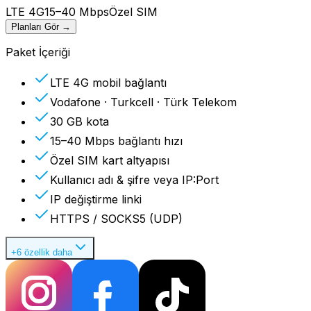
LTE 4G
15–40 Mbps
Özel SIM
Planları Gör
→
Paket İçeriği
LTE 4G mobil bağlantı
Vodafone · Turkcell · Türk Telekom
30 GB kota
15–40 Mbps bağlantı hızı
Özel SIM kart altyapısı
Kullanıcı adı & şifre veya IP:Port
IP değiştirme linki
HTTPS / SOCKS5 (UDP)
+6 özellik daha