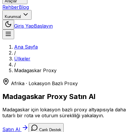
Araçlar
Rehber
Blog
Kurumsal
Giriş Yap
Başlayın
Ana Sayfa
/
Ülkeler
/
Madagaskar
Proxy
Afrika
· Lokasyon Bazlı Proxy
Madagaskar
Proxy Satın Al
Madagaskar için lokasyon bazlı proxy altyapısıyla daha
tutarlı bir rota ve oturum sürekliliği yakalayın.
Satın Al
Canlı Destek