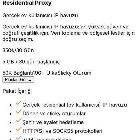
Residential Proxy
Gerçek ev kullanıcısı IP havuzu
Gerçek ev kullanıcısı IP havuzu; en yüksek güven ve
coğrafi çeşitlilik için. Veri toplama ve bölgesel testler için
doğru seçim.
350
₺
/30 Gün
5 GB / 30 gün başlangıç
50K Bağlantı
190+ Ülke
Sticky Oturum
Planları Gör
→
Paket İçeriği
Gerçek residential (ev kullanıcısı) IP havuzu
Dönen ve sticky oturumlar
Şehir ve eyalet hedefleme
HTTP(S) ve SOCKS5 protokolleri
7/24 öncelikli destek