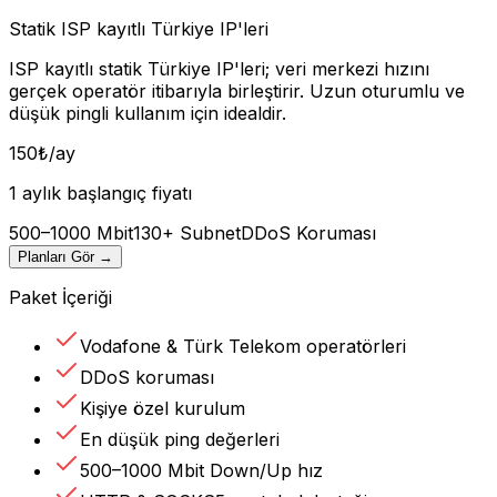
Statik ISP kayıtlı Türkiye IP'leri
ISP kayıtlı statik Türkiye IP'leri; veri merkezi hızını
gerçek operatör itibarıyla birleştirir. Uzun oturumlu ve
düşük pingli kullanım için idealdir.
150
₺
/ay
1 aylık başlangıç fiyatı
500–1000 Mbit
130+ Subnet
DDoS Koruması
Planları Gör
→
Paket İçeriği
Vodafone & Türk Telekom operatörleri
DDoS koruması
Kişiye özel kurulum
En düşük ping değerleri
500–1000 Mbit Down/Up hız