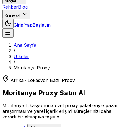
Araçlar
Rehber
Blog
Kurumsal
Giriş Yap
Başlayın
Ana Sayfa
/
Ülkeler
/
Moritanya
Proxy
Afrika
· Lokasyon Bazlı Proxy
Moritanya
Proxy Satın Al
Moritanya lokasyonuna özel proxy paketleriyle pazar
araştırması ve yerel içerik erişimi süreçlerinizi daha
kararlı bir altyapıya taşıyın.