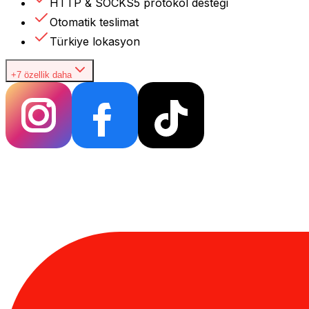
HTTP & SOCKS5 protokol desteği
Otomatik teslimat
Türkiye lokasyon
+7 özellik daha