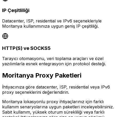
IP Çeşitliliği
Datacenter, ISP, residential ve IPv6 seçenekleriyle
Moritanya kullanımınıza uygun geniş IP çeşitliliği.
HTTP(S) ve SOCKS5
Tarayıcı otomasyonu, veri toplama araçları ve özel
yazılımlarla esnek entegrasyon için protokol desteği.
Moritanya
Proxy Paketleri
İhtiyacınıza göre datacenter, ISP, residential veya IPv6
proxy seçeneklerini değerlendirin.
Moritanya lokasyonlu proxy ihtiyaçlarınız için farklı
kullanım senaryolarına uygun paketleri inceleyebilirsiniz.
Sabit kullanım, yüksek oturum sürekliliği veya farklı