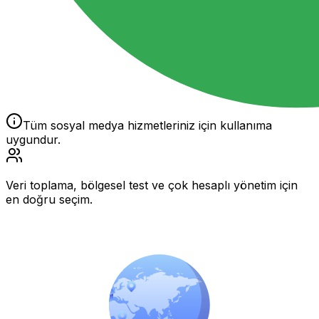
Tüm sosyal medya hizmetleriniz için kullanıma
uygundur.
Veri toplama, bölgesel test ve çok hesaplı yönetim için
en doğru seçim.