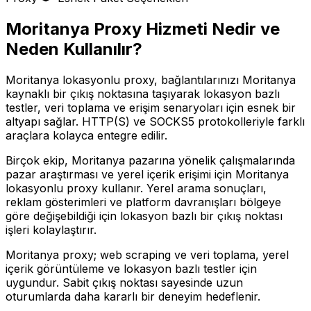
Moritanya
Proxy Hizmeti Nedir ve
Neden Kullanılır?
Moritanya lokasyonlu proxy, bağlantılarınızı Moritanya
kaynaklı bir çıkış noktasına taşıyarak lokasyon bazlı
testler, veri toplama ve erişim senaryoları için esnek bir
altyapı sağlar. HTTP(S) ve SOCKS5 protokolleriyle farklı
araçlara kolayca entegre edilir.
Birçok ekip, Moritanya pazarına yönelik çalışmalarında
pazar araştırması ve yerel içerik erişimi için Moritanya
lokasyonlu proxy kullanır. Yerel arama sonuçları,
reklam gösterimleri ve platform davranışları bölgeye
göre değişebildiği için lokasyon bazlı bir çıkış noktası
işleri kolaylaştırır.
Moritanya proxy; web scraping ve veri toplama, yerel
içerik görüntüleme ve lokasyon bazlı testler için
uygundur. Sabit çıkış noktası sayesinde uzun
oturumlarda daha kararlı bir deneyim hedeflenir.