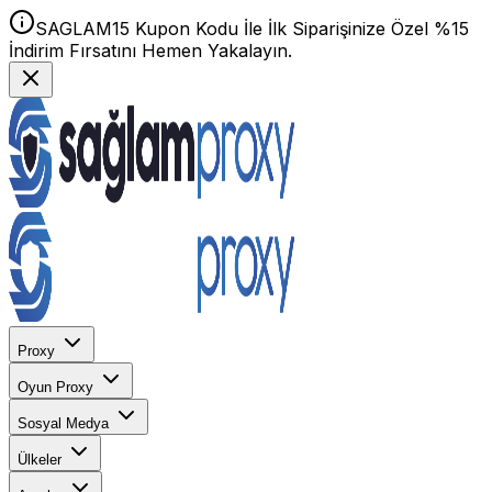
SAGLAM15 Kupon Kodu İle İlk Siparişinize Özel %15
İndirim Fırsatını Hemen Yakalayın.
Proxy
Oyun Proxy
Sosyal Medya
Ülkeler