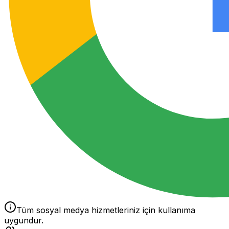
Tüm sosyal medya hizmetleriniz için kullanıma
uygundur.