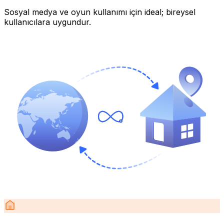
Sosyal medya ve oyun kullanımı için ideal; bireysel
kullanıcılara uygundur.