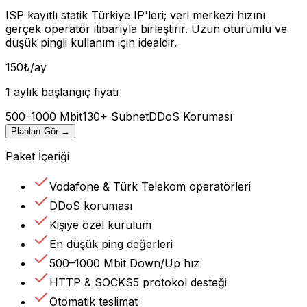
ISP kayıtlı statik Türkiye IP'leri; veri merkezi hızını
gerçek operatör itibarıyla birleştirir. Uzun oturumlu ve
düşük pingli kullanım için idealdir.
150
₺
/ay
1 aylık başlangıç fiyatı
500–1000 Mbit
130+ Subnet
DDoS Koruması
Planları Gör
→
Paket İçeriği
Vodafone & Türk Telekom operatörleri
DDoS koruması
Kişiye özel kurulum
En düşük ping değerleri
500–1000 Mbit Down/Up hız
HTTP & SOCKS5 protokol desteği
Otomatik teslimat