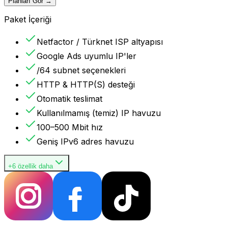
Planları Gör
→
Paket İçeriği
Netfactor / Türknet ISP altyapısı
Google Ads uyumlu IP'ler
/64 subnet seçenekleri
HTTP & HTTP(S) desteği
Otomatik teslimat
Kullanılmamış (temiz) IP havuzu
100–500 Mbit hız
Geniş IPv6 adres havuzu
+6 özellik daha