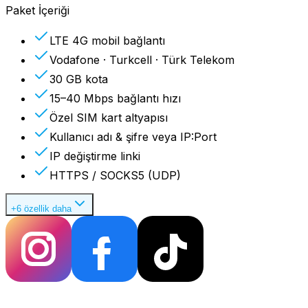
Paket İçeriği
LTE 4G mobil bağlantı
Vodafone · Turkcell · Türk Telekom
30 GB kota
15–40 Mbps bağlantı hızı
Özel SIM kart altyapısı
Kullanıcı adı & şifre veya IP:Port
IP değiştirme linki
HTTPS / SOCKS5 (UDP)
+6 özellik daha