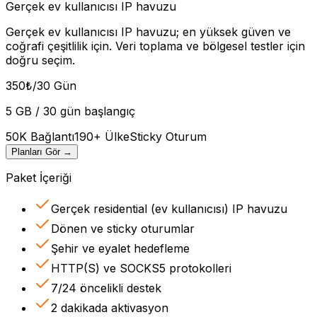
Gerçek ev kullanıcısı IP havuzu
Gerçek ev kullanıcısı IP havuzu; en yüksek güven ve
coğrafi çeşitlilik için. Veri toplama ve bölgesel testler için
doğru seçim.
350
₺
/30 Gün
5 GB / 30 gün başlangıç
50K Bağlantı
190+ Ülke
Sticky Oturum
Planları Gör
→
Paket İçeriği
Gerçek residential (ev kullanıcısı) IP havuzu
Dönen ve sticky oturumlar
Şehir ve eyalet hedefleme
HTTP(S) ve SOCKS5 protokolleri
7/24 öncelikli destek
2 dakikada aktivasyon