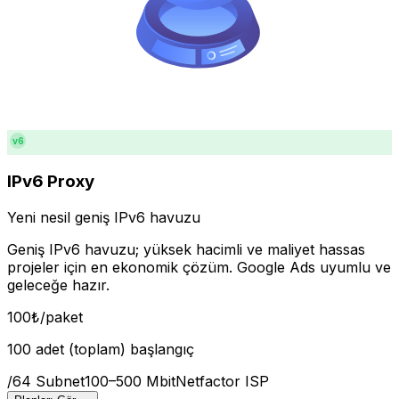
v6
IPv6 Proxy
Yeni nesil geniş IPv6 havuzu
Geniş IPv6 havuzu; yüksek hacimli ve maliyet hassas
projeler için en ekonomik çözüm. Google Ads uyumlu ve
geleceğe hazır.
100
₺
/paket
100 adet (toplam) başlangıç
/64 Subnet
100–500 Mbit
Netfactor ISP