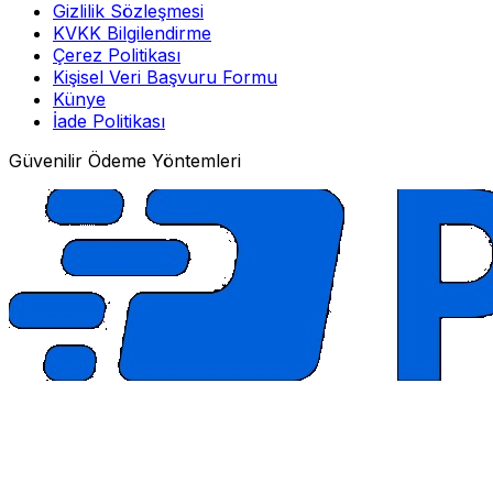
Gizlilik Sözleşmesi
KVKK Bilgilendirme
Çerez Politikası
Kişisel Veri Başvuru Formu
Künye
İade Politikası
Güvenilir Ödeme Yöntemleri