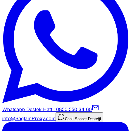
Whatsapp Destek Hattı: 0850 550 34 60
info@SaglamProxy.com
Canlı Sohbet Desteği