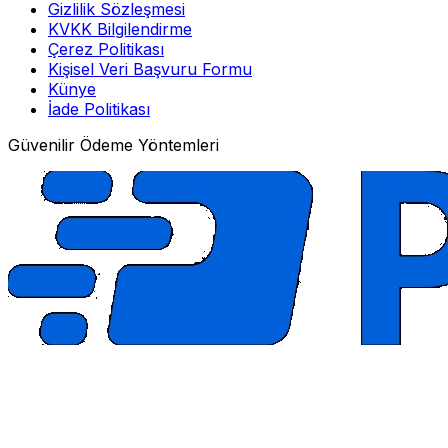
Gizlilik Sözleşmesi
KVKK Bilgilendirme
Çerez Politikası
Kişisel Veri Başvuru Formu
Künye
İade Politikası
Güvenilir Ödeme Yöntemleri