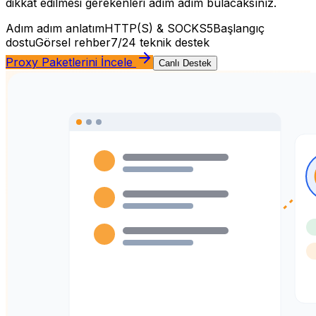
dikkat edilmesi gerekenleri adım adım bulacaksınız.
Adım adım anlatım
HTTP(S) & SOCKS5
Başlangıç
dostu
Görsel rehber
7/24 teknik destek
Proxy Paketlerini İncele
Canlı Destek