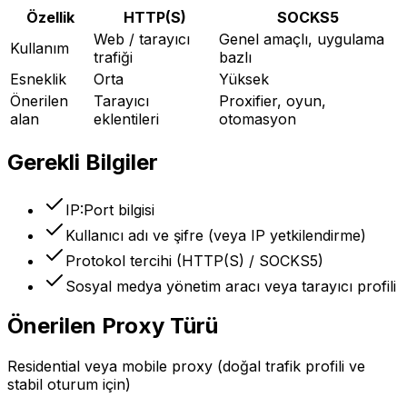
Özellik
HTTP(S)
SOCKS5
Web / tarayıcı
Genel amaçlı, uygulama
Kullanım
trafiği
bazlı
Esneklik
Orta
Yüksek
Önerilen
Tarayıcı
Proxifier, oyun,
alan
eklentileri
otomasyon
Gerekli Bilgiler
IP:Port bilgisi
Kullanıcı adı ve şifre (veya IP yetkilendirme)
Protokol tercihi (HTTP(S) / SOCKS5)
Sosyal medya yönetim aracı veya tarayıcı profili
Önerilen Proxy Türü
Residential veya mobile proxy (doğal trafik profili ve
stabil oturum için)