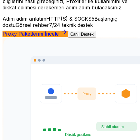
bilgilerini nasıl gireceğinizi, Proxifier ile kullanımını ve
dikkat edilmesi gerekenleri adım adım bulacaksınız.
Adım adım anlatım
HTTP(S) & SOCKS5
Başlangıç
dostu
Görsel rehber
7/24 teknik destek
Proxy Paketlerini İncele
Canlı Destek