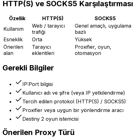
HTTP(S) ve SOCKS5 Karşılaştırması
Özellik
HTTP(S)
SOCKS5
Web / tarayıcı
Genel amaçlı, uygulama
Kullanım
trafiği
bazlı
Esneklik
Orta
Yüksek
Önerilen
Tarayıcı
Proxifier, oyun,
alan
eklentileri
otomasyon
Gerekli Bilgiler
IP:Port bilgisi
Kullanıcı adı ve şifre (veya IP yetkilendirme)
Tercih edilen protokol (HTTP(S) / SOCKS5)
Proxifier veya uygun bir yönlendirme aracı
Destiny 2 oyun istemcisi
Önerilen Proxy Türü