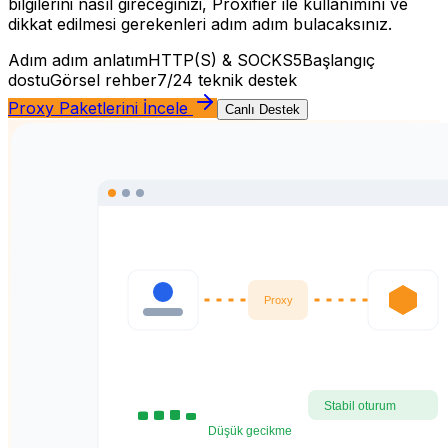
bilgilerini nasıl gireceğinizi, Proxifier ile kullanımını ve
dikkat edilmesi gerekenleri adım adım bulacaksınız.
Adım adım anlatım
HTTP(S) & SOCKS5
Başlangıç
dostu
Görsel rehber
7/24 teknik destek
Proxy Paketlerini İncele
Canlı Destek