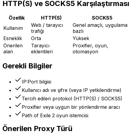
HTTP(S) ve SOCKS5 Karşılaştırması
Özellik
HTTP(S)
SOCKS5
Web / tarayıcı
Genel amaçlı, uygulama
Kullanım
trafiği
bazlı
Esneklik
Orta
Yüksek
Önerilen
Tarayıcı
Proxifier, oyun,
alan
eklentileri
otomasyon
Gerekli Bilgiler
IP:Port bilgisi
Kullanıcı adı ve şifre (veya IP yetkilendirme)
Tercih edilen protokol (HTTP(S) / SOCKS5)
Proxifier veya uygun bir yönlendirme aracı
Path of Exile 2 oyun istemcisi
Önerilen Proxy Türü