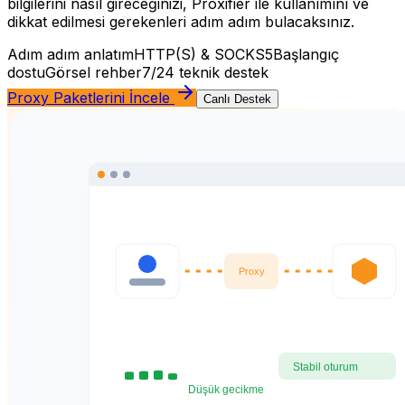
bilgilerini nasıl gireceğinizi, Proxifier ile kullanımını ve
dikkat edilmesi gerekenleri adım adım bulacaksınız.
Adım adım anlatım
HTTP(S) & SOCKS5
Başlangıç
dostu
Görsel rehber
7/24 teknik destek
Proxy Paketlerini İncele
Canlı Destek