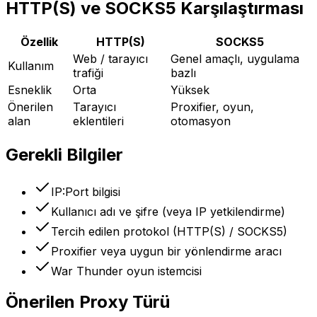
HTTP(S) ve SOCKS5 Karşılaştırması
Özellik
HTTP(S)
SOCKS5
Web / tarayıcı
Genel amaçlı, uygulama
Kullanım
trafiği
bazlı
Esneklik
Orta
Yüksek
Önerilen
Tarayıcı
Proxifier, oyun,
alan
eklentileri
otomasyon
Gerekli Bilgiler
IP:Port bilgisi
Kullanıcı adı ve şifre (veya IP yetkilendirme)
Tercih edilen protokol (HTTP(S) / SOCKS5)
Proxifier veya uygun bir yönlendirme aracı
War Thunder oyun istemcisi
Önerilen Proxy Türü