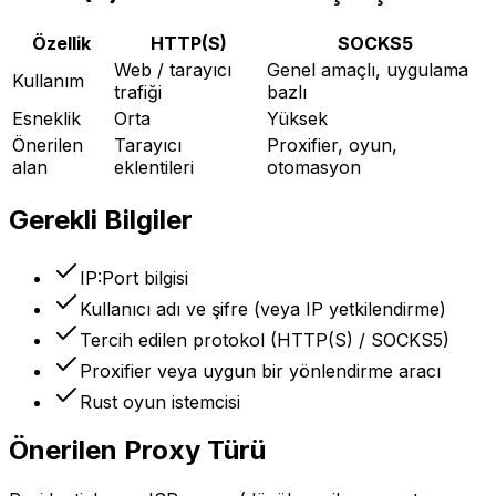
Özellik
HTTP(S)
SOCKS5
Web / tarayıcı
Genel amaçlı, uygulama
Kullanım
trafiği
bazlı
Esneklik
Orta
Yüksek
Önerilen
Tarayıcı
Proxifier, oyun,
alan
eklentileri
otomasyon
Gerekli Bilgiler
IP:Port bilgisi
Kullanıcı adı ve şifre (veya IP yetkilendirme)
Tercih edilen protokol (HTTP(S) / SOCKS5)
Proxifier veya uygun bir yönlendirme aracı
Rust oyun istemcisi
Önerilen Proxy Türü