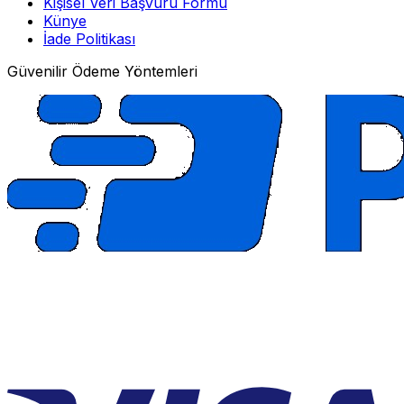
Kişisel Veri Başvuru Formu
Künye
İade Politikası
Güvenilir Ödeme Yöntemleri