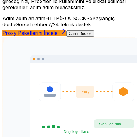
gireceğinizi, Proxifier ile kullanımını ve dikkat edilmesi
gerekenleri adım adım bulacaksınız.
Adım adım anlatım
HTTP(S) & SOCKS5
Başlangıç
dostu
Görsel rehber
7/24 teknik destek
Proxy Paketlerini İncele
Canlı Destek