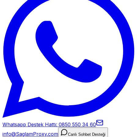
Whatsapp Destek Hattı: 0850 550 34 60
info@SaglamProxy.com
Canlı Sohbet Desteği