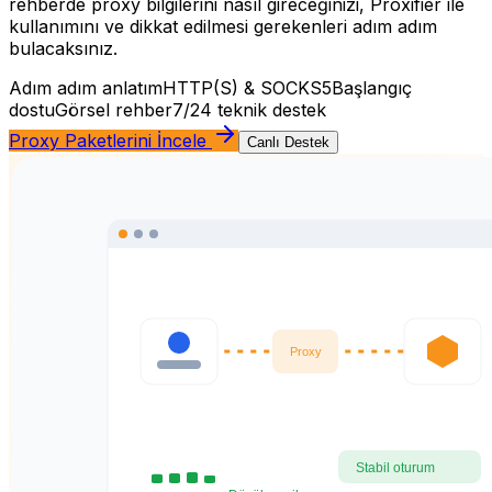
rehberde proxy bilgilerini nasıl gireceğinizi, Proxifier ile
kullanımını ve dikkat edilmesi gerekenleri adım adım
bulacaksınız.
Adım adım anlatım
HTTP(S) & SOCKS5
Başlangıç
dostu
Görsel rehber
7/24 teknik destek
Proxy Paketlerini İncele
Canlı Destek