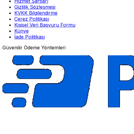
Hizmet Şartları
Gizlilik Sözleşmesi
KVKK Bilgilendirme
Çerez Politikası
Kişisel Veri Başvuru Formu
Künye
İade Politikası
Güvenilir Ödeme Yöntemleri