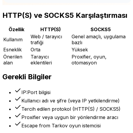
HTTP(S) ve SOCKS5 Karşılaştırması
Özellik
HTTP(S)
SOCKS5
Web / tarayıcı
Genel amaçlı, uygulama
Kullanım
trafiği
bazlı
Esneklik
Orta
Yüksek
Önerilen
Tarayıcı
Proxifier, oyun,
alan
eklentileri
otomasyon
Gerekli Bilgiler
IP:Port bilgisi
Kullanıcı adı ve şifre (veya IP yetkilendirme)
Tercih edilen protokol (HTTP(S) / SOCKS5)
Proxifier veya uygun bir yönlendirme aracı
Escape from Tarkov oyun istemcisi