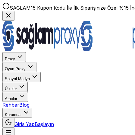
SAGLAM15 Kupon Kodu İle İlk Siparişinize Özel %15 İnd
Proxy
Oyun Proxy
Sosyal Medya
Ülkeler
Araçlar
Rehber
Blog
Kurumsal
Giriş Yap
Başlayın