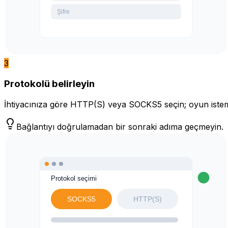
3
Protokolü belirleyin
İhtiyacınıza göre HTTP(S) veya SOCKS5 seçin; oyun istemci
Bağlantıyı doğrulamadan bir sonraki adıma geçmeyin.