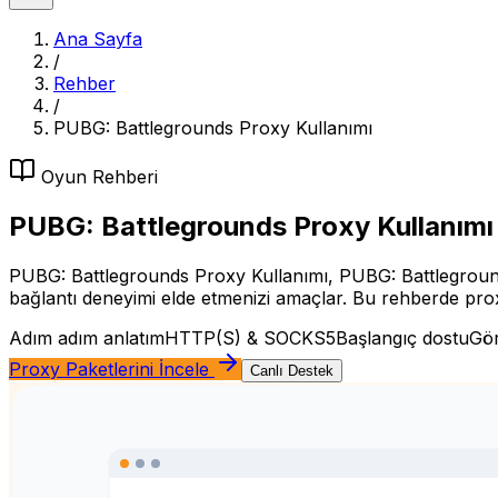
Ana Sayfa
/
Rehber
/
PUBG: Battlegrounds Proxy Kullanımı
Oyun
Rehberi
PUBG: Battlegrounds Proxy Kullanımı
PUBG: Battlegrounds Proxy Kullanımı, PUBG: Battlegrounds 
bağlantı deneyimi elde etmenizi amaçlar. Bu rehberde proxy b
Adım adım anlatım
HTTP(S) & SOCKS5
Başlangıç dostu
Gör
Proxy Paketlerini İncele
Canlı Destek