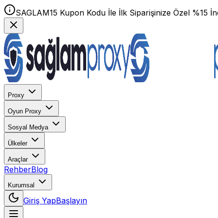
SAGLAM15 Kupon Kodu İle İlk Siparişinize Özel %15 İnd
Proxy
Oyun Proxy
Sosyal Medya
Ülkeler
Araçlar
Rehber
Blog
Kurumsal
Giriş Yap
Başlayın