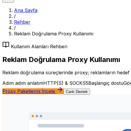
Ana Sayfa
/
Rehber
/
Reklam Doğrulama Proxy Kullanımı
Kullanım Alanları
Rehberi
Reklam Doğrulama Proxy Kullanımı
Reklam doğrulama süreçlerinde proxy; reklamların hedef 
Adım adım anlatım
HTTP(S) & SOCKS5
Başlangıç dostu
Gör
Proxy Paketlerini İncele
Canlı Destek