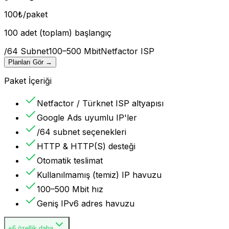
100
₺
/paket
100 adet (toplam) başlangıç
/64 Subnet
100–500 Mbit
Netfactor ISP
Planları Gör
→
Paket İçeriği
Netfactor / Türknet ISP altyapısı
Google Ads uyumlu IP'ler
/64 subnet seçenekleri
HTTP & HTTP(S) desteği
Otomatik teslimat
Kullanılmamış (temiz) IP havuzu
100–500 Mbit hız
Geniş IPv6 adres havuzu
+6 özellik daha