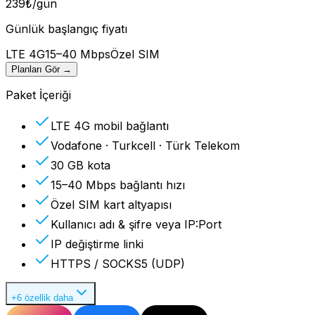
239
₺
/gün
Günlük başlangıç fiyatı
LTE 4G
15–40 Mbps
Özel SIM
Planları Gör
→
Paket İçeriği
LTE 4G mobil bağlantı
Vodafone · Turkcell · Türk Telekom
30 GB kota
15–40 Mbps bağlantı hızı
Özel SIM kart altyapısı
Kullanıcı adı & şifre veya IP:Port
IP değiştirme linki
HTTPS / SOCKS5 (UDP)
+6 özellik daha