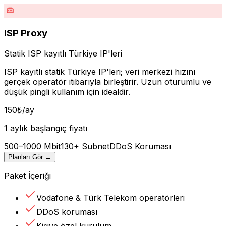
ISP Proxy
Statik ISP kayıtlı Türkiye IP'leri
ISP kayıtlı statik Türkiye IP'leri; veri merkezi hızını
gerçek operatör itibarıyla birleştirir. Uzun oturumlu ve
düşük pingli kullanım için idealdir.
150
₺
/ay
1 aylık başlangıç fiyatı
500–1000 Mbit
130+ Subnet
DDoS Koruması
Planları Gör
→
Paket İçeriği
Vodafone & Türk Telekom operatörleri
DDoS koruması
Kişiye özel kurulum