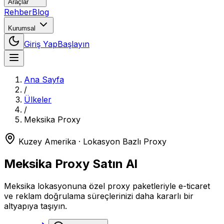
Araçlar
Rehber
Blog
Kurumsal
Giriş Yap
Başlayın
Ana Sayfa
/
Ülkeler
/
Meksika
Proxy
Kuzey Amerika
· Lokasyon Bazlı Proxy
Meksika
Proxy Satın Al
Meksika lokasyonuna özel proxy paketleriyle e-ticaret
ve reklam doğrulama süreçlerinizi daha kararlı bir
altyapıya taşıyın.