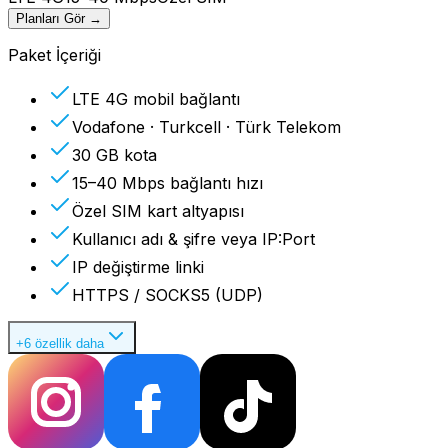
Planları Gör
→
Paket İçeriği
LTE 4G mobil bağlantı
Vodafone · Turkcell · Türk Telekom
30 GB kota
15–40 Mbps bağlantı hızı
Özel SIM kart altyapısı
Kullanıcı adı & şifre veya IP:Port
IP değiştirme linki
HTTPS / SOCKS5 (UDP)
+6 özellik daha