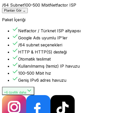
/64 Subnet
100–500 Mbit
Netfactor ISP
Planları Gör
→
Paket İçeriği
Netfactor / Türknet ISP altyapısı
Google Ads uyumlu IP'ler
/64 subnet seçenekleri
HTTP & HTTP(S) desteği
Otomatik teslimat
Kullanılmamış (temiz) IP havuzu
100–500 Mbit hız
Geniş IPv6 adres havuzu
+6 özellik daha