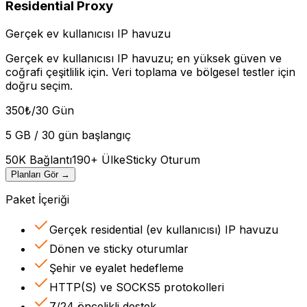
Residential Proxy
Gerçek ev kullanıcısı IP havuzu
Gerçek ev kullanıcısı IP havuzu; en yüksek güven ve
coğrafi çeşitlilik için. Veri toplama ve bölgesel testler için
doğru seçim.
350
₺
/30 Gün
5 GB / 30 gün başlangıç
50K Bağlantı
190+ Ülke
Sticky Oturum
Planları Gör
→
Paket İçeriği
Gerçek residential (ev kullanıcısı) IP havuzu
Dönen ve sticky oturumlar
Şehir ve eyalet hedefleme
HTTP(S) ve SOCKS5 protokolleri
7/24 öncelikli destek