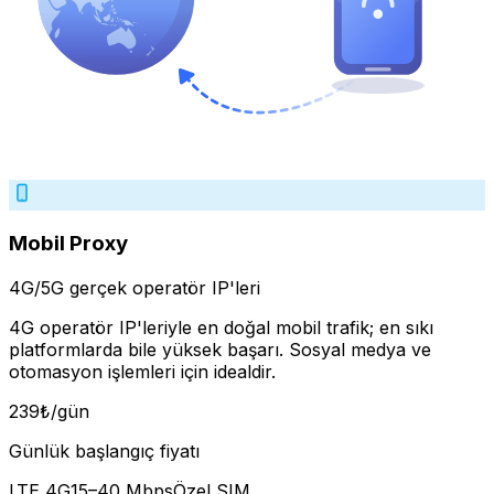
Mobil Proxy
4G/5G gerçek operatör IP'leri
4G operatör IP'leriyle en doğal mobil trafik; en sıkı
platformlarda bile yüksek başarı. Sosyal medya ve
otomasyon işlemleri için idealdir.
239
₺
/gün
Günlük başlangıç fiyatı
LTE 4G
15–40 Mbps
Özel SIM