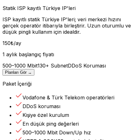
Statik ISP kayıtlı Türkiye IP'leri
ISP kayıtlı statik Türkiye IP'leri; veri merkezi hızını
gerçek operatör itibarıyla birleştirir. Uzun oturumlu ve
düşük pingli kullanım için idealdir.
150
₺
/ay
1 aylık başlangıç fiyatı
500–1000 Mbit
130+ Subnet
DDoS Koruması
Planları Gör
→
Paket İçeriği
Vodafone & Türk Telekom operatörleri
DDoS koruması
Kişiye özel kurulum
En düşük ping değerleri
500–1000 Mbit Down/Up hız